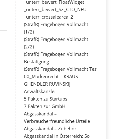
_unterr_bewert_FloatWidget
_unterr_bewert_SZ_CTO_NEU
_unterr_crossalearea_2
(StrafR) Fragebogen Vollmacht
(1/2)
(StrafR) Fragebogen Vollmacht
(2/2)
(StrafR) Fragebogen Vollmacht
Bestätigung
(StrafR) Fragebogen Vollmacht Test
00_Markenrecht – KRAUS
GHENDLER RUVINSKIJ
Anwaltskanzlei
5 Fakten zu Startups
7 Fakten zur GmbH
Abgasskandal –
Verbraucherfreundliche Urteile
Abgasskandal – Zubehör
Abgasskandal in Österreich: So