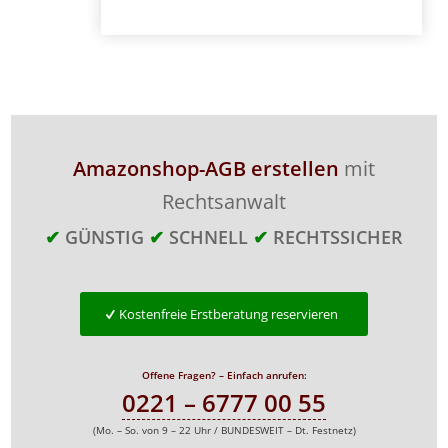
Amazonshop-AGB erstellen
mit
Rechtsanwalt
✔
GÜNSTIG
✔
SCHNELL
✔
RECHTSSICHER
Kostenfreie Erstberatung reservieren
Offene Fragen? – Einfach anrufen:
0221 – 6777 00 55
(Mo. – So. von 9 – 22 Uhr / BUNDESWEIT – Dt. Festnetz)