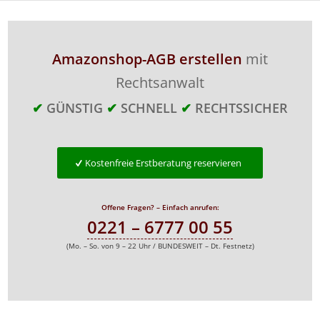
Amazonshop-AGB erstellen
mit
Rechtsanwalt
✔
GÜNSTIG
✔
SCHNELL
✔
RECHTSSICHER
Kostenfreie Erstberatung reservieren
Offene Fragen? – Einfach anrufen:
0221 – 6777 00 55
(Mo. – So. von 9 – 22 Uhr / BUNDESWEIT – Dt. Festnetz)