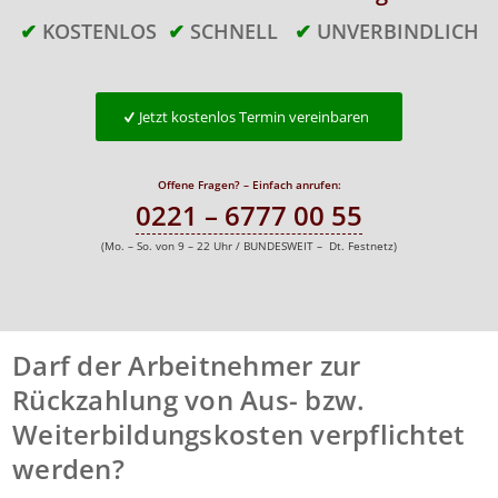
✔
KOSTENLOS
✔
SCHNELL
✔
UNVERBINDLICH
Jetzt kostenlos Termin vereinbaren
Offene Fragen? – Einfach anrufen:
0221 – 6777 00 55
(Mo. – So. von 9 – 22 Uhr / BUNDESWEIT – Dt. Festnetz)
Darf der Arbeitnehmer zur
Rückzahlung von Aus- bzw.
Weiterbildungskosten verpflichtet
werden?