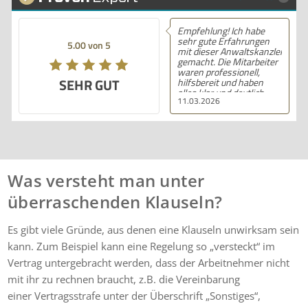
Empfehlung! Ich habe
sehr gute Erfahrungen
5.00 von 5
mit dieser Anwaltskanzlei
gemacht. Die Mitarbeiter
waren professionell,
SEHR GUT
hilfsbereit und haben
alles klar und deutlich
11.03.2026
erklärt. Ich bin mit der
Beratung sehr zufrieden
und kann ihre
Dienstleistungen
wärmstens empfehlen.
Was versteht man unter
überraschenden Klauseln?
Es gibt viele Gründe, aus denen eine Klauseln unwirksam sein
kann. Zum Beispiel kann eine Regelung so „versteckt“ im
Vertrag untergebracht werden, dass der Arbeitnehmer nicht
mit ihr zu rechnen braucht, z.B. die Vereinbarung
einer Vertragsstrafe unter der Überschrift „Sonstiges“,