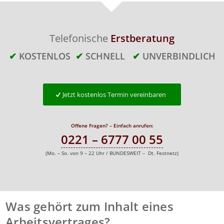
Telefonische
Erstberatung
✔
KOSTENLOS
✔
SCHNELL
✔
UNVERBINDLICH
Jetzt kostenlos Termin vereinbaren
Offene Fragen? – Einfach anrufen:
0221 – 6777 00 55
(Mo. – So. von 9 – 22 Uhr / BUNDESWEIT – Dt. Festnetz)
Was gehört zum Inhalt eines
Arbeitsvertrages?