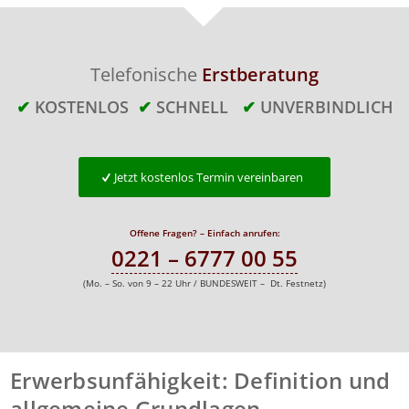
Telefonische
Erstberatung
✔
KOSTENLOS
✔
SCHNELL
✔
UNVERBINDLICH
Jetzt kostenlos Termin vereinbaren
Offene Fragen? – Einfach anrufen:
0221 – 6777 00 55
(Mo. – So. von 9 – 22 Uhr / BUNDESWEIT – Dt. Festnetz)
Erwerbsunfähigkeit: Definition und
allgemeine Grundlagen