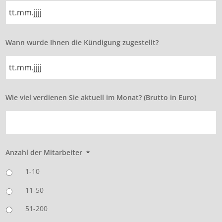
TT
Wann wurde Ihnen die Kündigung zugestellt?
Punkt
MM
Punkt
JJJJ
TT
Wie viel verdienen Sie aktuell im Monat? (Brutto in Euro)
Punkt
MM
Punkt
JJJJ
Anzahl der Mitarbeiter
*
1-10
11-50
51-200