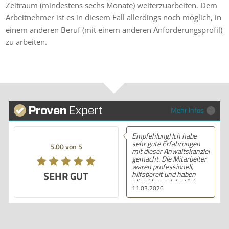
Zeitraum (mindestens sechs Monate) weiterzuarbeiten. Dem
Arbeitnehmer ist es in diesem Fall allerdings noch möglich, in
einem anderen Beruf (mit einem anderen Anforderungsprofil)
zu arbeiten.
Mehr Infos
Empfehlung! Ich habe
sehr gute Erfahrungen
5.00 von 5
mit dieser Anwaltskanzlei
gemacht. Die Mitarbeiter
waren professionell,
SEHR GUT
hilfsbereit und haben
alles klar und deutlich
11.03.2026
erklärt. Ich bin mit der
Beratung sehr zufrieden
und kann ihre
Dienstleistungen
wärmstens empfehlen.