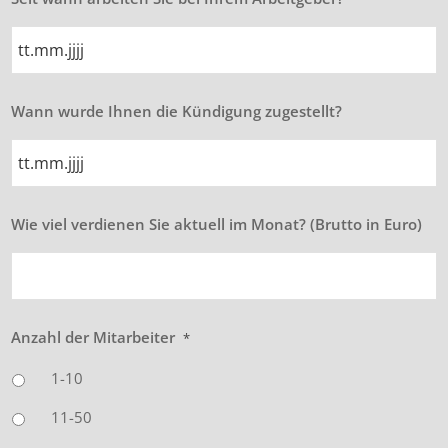
TT
Wann wurde Ihnen die Kündigung zugestellt?
Punkt
MM
Punkt
JJJJ
TT
Wie viel verdienen Sie aktuell im Monat? (Brutto in Euro)
Punkt
MM
Punkt
JJJJ
Anzahl der Mitarbeiter
*
1-10
11-50