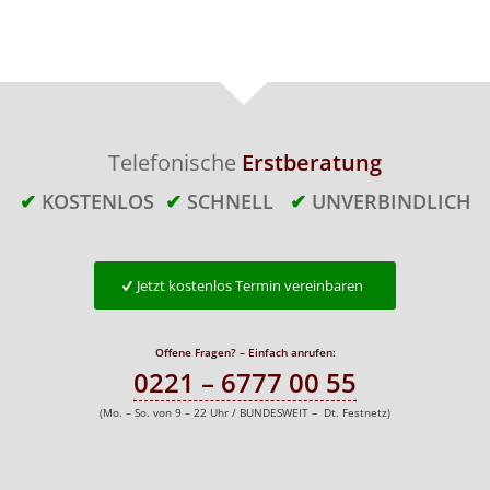
Telefonische
Erstberatung
✔
KOSTENLOS
✔
SCHNELL
✔
UNVERBINDLICH
Jetzt kostenlos Termin vereinbaren
Offene Fragen? – Einfach anrufen:
0221 – 6777 00 55
(Mo. – So. von 9 – 22 Uhr / BUNDESWEIT – Dt. Festnetz)