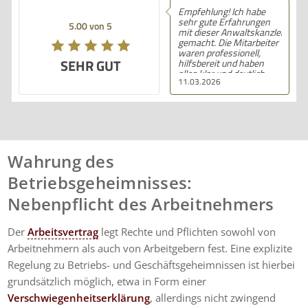
Empfehlung! Ich habe
sehr gute Erfahrungen
5.00 von 5
mit dieser Anwaltskanzlei
gemacht. Die Mitarbeiter
waren professionell,
SEHR GUT
hilfsbereit und haben
alles klar und deutlich
11.03.2026
erklärt. Ich bin mit der
Beratung sehr zufrieden
und kann ihre
Dienstleistungen
wärmstens empfehlen.
Wahrung des
Betriebsgeheimnisses:
Nebenpflicht des Arbeitnehmers
Der
Arbeitsvertrag
legt Rechte und Pflichten sowohl von
Arbeitnehmern als auch von Arbeitgebern fest. Eine explizite
Regelung zu Betriebs- und Geschäftsgeheimnissen ist hierbei
grundsätzlich möglich, etwa in Form einer
Verschwiegenheitserklärung
, allerdings nicht zwingend