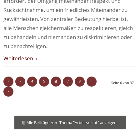
erfordert der Umgang miteinander Respekt und
Rücksichtnahme, um ein friedliches Miteinander zu
gewährleisten. Von zentraler Bedeutung hierbei ist,
alle Menschen gleichermaßen zu respektieren, gleich
zu behandeln und niemanden zu diskriminieren oder
zu benachteiligen.
Weiterlesen
«
‹
4
5
7
8
›
6
Seite 6 von 37
»
Alle Beiträge zum Thema "Arbeitsrecht" anzeigen