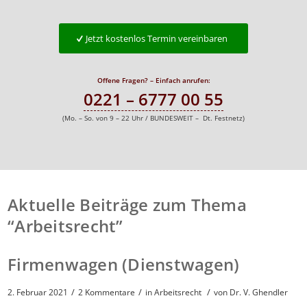
Jetzt kostenlos Termin vereinbaren
Offene Fragen? – Einfach anrufen:
0221 – 6777 00 55
(Mo. – So. von 9 – 22 Uhr / BUNDESWEIT – Dt. Festnetz)
Aktuelle Beiträge zum Thema
“Arbeitsrecht”
Firmenwagen (Dienstwagen)
/
/
/
2. Februar 2021
2 Kommentare
in
Arbeitsrecht
von
Dr. V. Ghendler