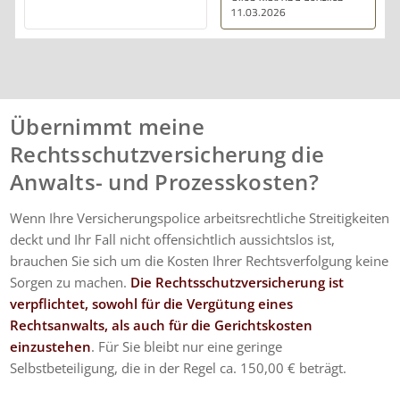
alles klar und deutlich
11.03.2026
erklärt. Ich bin mit der
Beratung sehr zufrieden
und kann ihre
Dienstleistungen
wärmstens empfehlen.
Übernimmt meine
Rechtsschutzversicherung die
Anwalts- und Prozesskosten?
Wenn Ihre Versicherungspolice arbeitsrechtliche Streitigkeiten
deckt und Ihr Fall nicht offensichtlich aussichtslos ist,
brauchen Sie sich um die Kosten Ihrer Rechtsverfolgung keine
Sorgen zu machen.
Die Rechtsschutzversicherung ist
verpflichtet, sowohl für die Vergütung eines
Rechtsanwalts, als auch für die Gerichtskosten
einzustehen
. Für Sie bleibt nur eine geringe
Selbstbeteiligung, die in der Regel ca. 150,00 € beträgt.