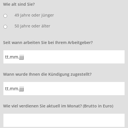
Wie alt sind Sie?
49 Jahre oder jünger
50 Jahre oder älter
Seit wann arbeiten Sie bei Ihrem Arbeitgeber?
TT
Wann wurde Ihnen die Kündigung zugestellt?
Punkt
MM
Punkt
JJJJ
TT
Wie viel verdienen Sie aktuell im Monat? (Brutto in Euro)
Punkt
MM
Punkt
JJJJ