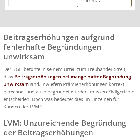
11.03.2026
erklärt. Ich bin mit der
Beratung sehr zufrieden
und kann ihre
Dienstleistungen
wärmstens empfehlen.
Beitragserhöhungen aufgrund
fehlerhafte Begründungen
unwirksam
Der BGH betonte in seinem Urteil zum Treuhänder-Streit,
dass
Beitragserhöhungen bei mangelhafter Begründung
unwirksam
sind. Inwiefern Prämienerhöhungen korrekt
berechnet und auch begründet wurden, müssen Zivilgerichte
entscheiden. Doch was bedeutet dies im Einzelnen für
Kunden der LVM ?
LVM
: Unzureichende Begründung
der Beitragserhöhungen