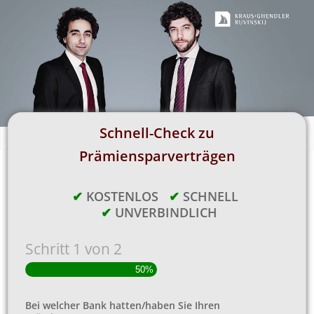
Schnell-Check zu
Prämiensparverträgen
✔
KOSTENLOS
✔
SCHNELL
✔
UNVERBINDLICH
Schritt
1
von
2
50%
Bei welcher Bank hatten/haben Sie Ihren