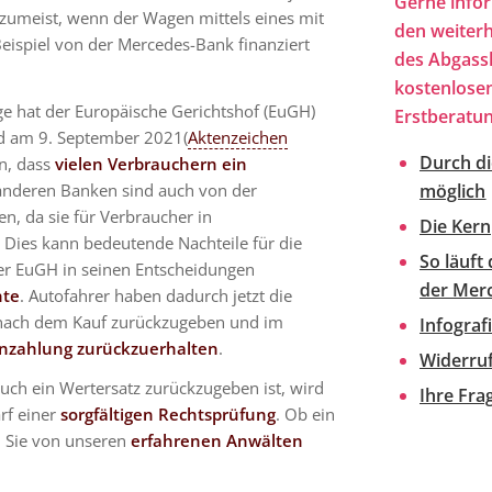
Gerne infor
ie zumeist, wenn der Wagen mittels eines mit
den weiter
ispiel von der Mercedes-Bank finanziert
des Abgass
kostenlose
e hat der Europäische Gerichtshof (EuGH)
Erstberatun
 am 9. September 2021(
Aktenzeichen
Durch di
en, dass
vielen Verbrauchern ein
 anderen Banken sind auch von der
möglich
n, da sie für Verbraucher in
Die Kern
 Dies kann bedeutende Nachteile für die
So läuft
er EuGH in seinen Entscheidungen
der Mer
hte
. Autofahrer haben dadurch jetzt die
re nach dem Kauf zurückzugeben und im
Infograf
Anzahlung zurückzuerhalten
.
Widerru
uch ein Wertersatz zurückzugeben ist, wird
Ihre Fr
rf einer
sorgfältigen Rechtsprüfung
. Ob ein
n Sie von unseren
erfahrenen Anwälten