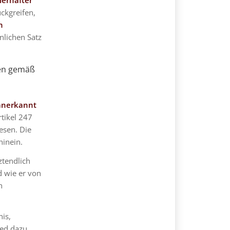
lerhafter
ckgreifen,
h
nlichen Satz
ben gemäß
 anerkannt
tikel 247
esen. Die
hinein.
ztendlich
 wie er von
h
is,
ied dazu