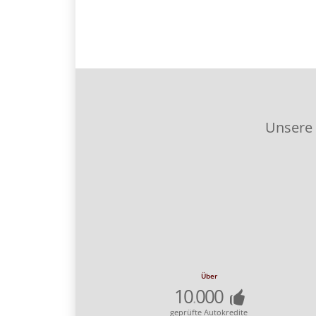
Unsere
Über
10
000
.
geprüfte Autokredite