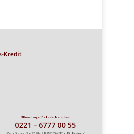
-Kredit
Offene Fragen? – Einfach anrufen:
0221 – 6777 00 55
(Mo. – So. von 9 – 22 Uhr / BUNDESWEIT – Dt. Festnetz)