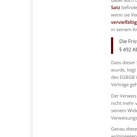
dabei auch d
Satz
befinde
wenn sie Ver
vervielfältig
in seinem Kr
Die Fri
§ 492 A
Dass dieser
wurde, liegt
des EGBGB is
Verträge geh
Der Verweis 
nicht mehr 
seinem Wide
Verweisungs
Genau diese
wohingegen 