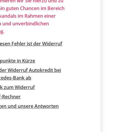
mieren wir Sie hierzu und zu
hin guten Chancen im Bereich
kandals im Rahmen einer
n und unverbindlichen
g.
esen Fehler ist der Widerruf
punkte in Kürze
 der Widerruf Autokredit bei
cedes-Bank ab
ik zum Widerruf
f-Rechner
agen und unsere Antworten