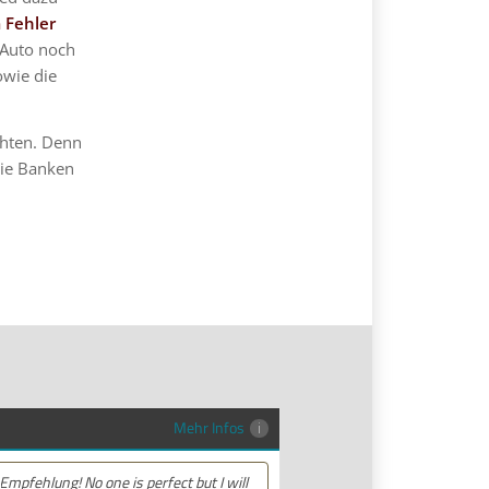
 Fehler
 Auto noch
owie die
chten. Denn
die Banken
Mehr Infos
Empfehlung! Ich habe sehr gute