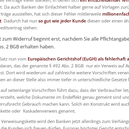
ie Verträge vieler Banken, in denen sich
ein entscheidender feh
t. Da auch Banken der Einfachheit halber gerne auf Vorlagen zurü
träge ausstellen, hat sich dieser Fehler mittlerweile
millionenfac
t
. Dadurch hat nun
so gut wie jeder Kunde
diesen oder einen äh
editvertrag stehen:
st zum Widerruf beginnt erst, nachdem Sie alle Pflichtanga
bs. 2 BGB erhalten haben.
 Satz nun vom
Europäischen Gerichtshof (EuGH) als fehlerhaft
 daran, das der genannte § 492 Abs. 2 BGB nur ein Verweis auf Ar
t. Dort wird wiederum auf zahlreiche weitere Vorschriften verwi
en an dieser Stelle also immer tiefer in unterschiedliche Gesetze 
auf seitenlange Vorschriften führt dazu, dass der Verbraucher let
versteht, welche Dokumente im Endeffekt genau gemeint sind und
rrufsrecht Gebrauch machen kann. Solch ein Konstrukt wird auc
kette oder Kaskadenverweis genannt.
 Verweisungskette wird den Banken jetzt allerdings zum Verhängn
die Kunden sich freuen dürfen. Europas höchstes Gericht entsch