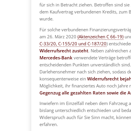
für sich in Betracht ziehen. Betroffen sind s
dem Kaufvertrag verbundenen Kredits, zum Be
wurde.
Für solche verbundenen Finanzierungsverträg
am 26. März 2020
(Aktenzeichen C 66-19)
und
C‑33/20, C‑155/20 und C‑187/20
) entschied
Widerrufsrecht zusteht
. Neben zahlreichen
Mercedes-Bank
verwendete Verträge betroffe
entscheidenden Punkten unverständlich sind.
Darlehensnehmer nach sich ziehen, sodass d
konsequenterweise ein
Widerrufsrecht beja
Möglichkeit, ihr finanziertes Auto noch Jah
Gegenzug alle gezahlten Raten sowie die 
Inwiefern im Einzelfall neben dem Fahrzeug a
bislang unterschiedlich entschieden und beda
Widerspruch auch für Sie Sinn macht, könne
erfahren.