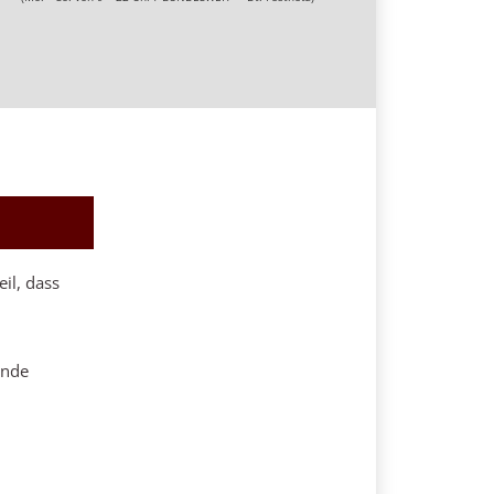
il, dass
ende