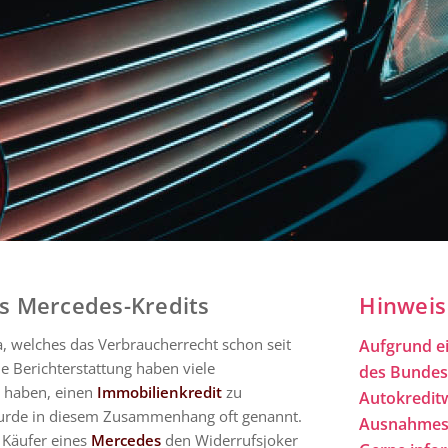
es Mercedes-Kredits
Hinweis
, welches das Verbraucherrecht schon seit
Aufgrund ei
e Berichterstattung haben viele
des Bundesg
t haben, einen
Immobilienkredit
zu
Autokreditw
rde in diesem Zusammenhang oft genannt.
Ausnahmesit
 Käufer eines
Mercedes
den Widerrufsjoker