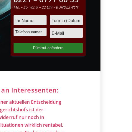
Mo. – So. von 9 – 22 Uhr / BUNDESWEIT
 an Interessenten:
ner aktuellen Entscheidung
erichtshofs ist der
iderruf nur noch in
uationen wirklich rentabel.