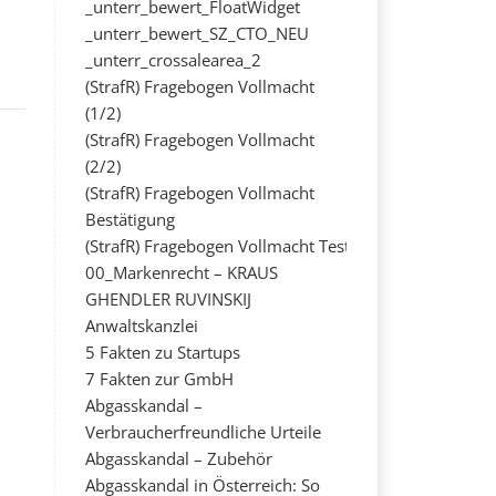
_unterr_bewert_FloatWidget
_unterr_bewert_SZ_CTO_NEU
_unterr_crossalearea_2
(StrafR) Fragebogen Vollmacht
(1/2)
(StrafR) Fragebogen Vollmacht
(2/2)
(StrafR) Fragebogen Vollmacht
Bestätigung
(StrafR) Fragebogen Vollmacht Test
00_Markenrecht – KRAUS
GHENDLER RUVINSKIJ
Anwaltskanzlei
5 Fakten zu Startups
7 Fakten zur GmbH
Abgasskandal –
Verbraucherfreundliche Urteile
Abgasskandal – Zubehör
Abgasskandal in Österreich: So