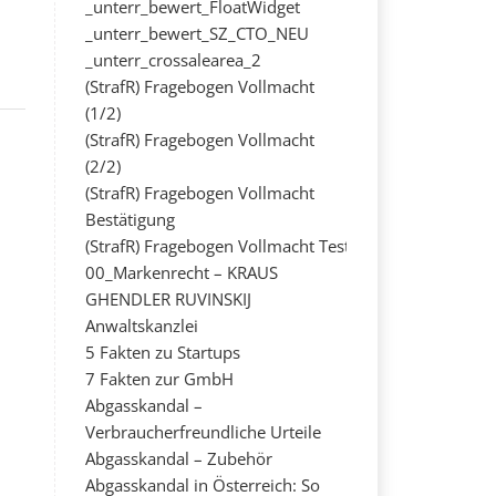
_unterr_bewert_FloatWidget
_unterr_bewert_SZ_CTO_NEU
_unterr_crossalearea_2
(StrafR) Fragebogen Vollmacht
(1/2)
(StrafR) Fragebogen Vollmacht
(2/2)
(StrafR) Fragebogen Vollmacht
Bestätigung
(StrafR) Fragebogen Vollmacht Test
00_Markenrecht – KRAUS
GHENDLER RUVINSKIJ
Anwaltskanzlei
5 Fakten zu Startups
7 Fakten zur GmbH
Abgasskandal –
Verbraucherfreundliche Urteile
Abgasskandal – Zubehör
Abgasskandal in Österreich: So