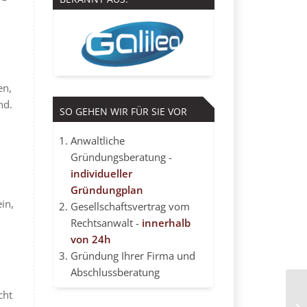
en,
nd.
SO GEHEN WIR FÜR SIE VOR
Anwaltliche
Gründungsberatung -
individueller
Gründungplan
in,
Gesellschaftsvertrag vom
Rechtsanwalt -
innerhalb
von 24h
Gründung Ihrer Firma und
Abschlussberatung
cht
su