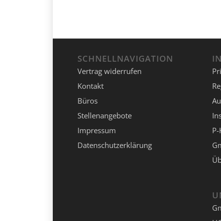
SCHNELLNAVIGATION
I
Vertrag widerrufen
Pr
Kontakt
Re
Büros
Au
Stellenangebote
In
Impressum
P-
Datenschutzerklärung
Gm
Üb
U
G