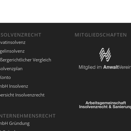
NSOLVENZRECHT
MITGLIEDSCHAFTEN
ivatinsolvenz
gelinsolvenz
ßergerichtlicher Vergleich
solvenzplan
Konto
bH Insolvenz
ersicht Insolvenzrecht
NTERNEHMENSRECHT
mbH Gründung