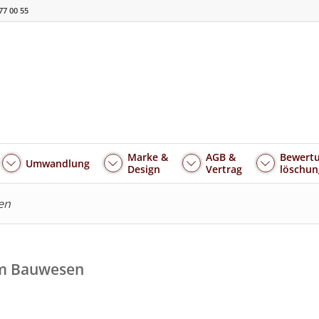
77 00 55
Marke &
AGB &
Bewertu
Umwandlung
Design
Vertrag
löschun
en
Im Bauwesen