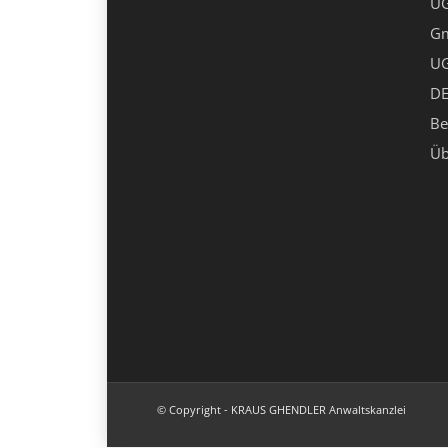
UG
G
UG
DE
Be
Üb
© Copyright - KRAUS GHENDLER Anwaltskanzlei