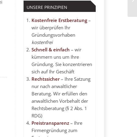
ei
re
UNSERE PRINZIPIEN
Kostenfreie Erstberatung
–
wir überprüfen Ihr
Gründungsvorhaben
kostenfrei
Schnell & einfach
– wir
kümmern uns um Ihre
Gründung. Sie konzentrieren
sich auf Ihr Geschäft
Rechtssicher
– Ihre Satzung
nur nach anwaltlicher
Beratung. Wir erfüllen den
anwaltlichen Vorbehalt
der
Rechtsberatung (§ 2 Abs. 1
RDG)
Preistransparenz
– Ihre
Firmengründung zum