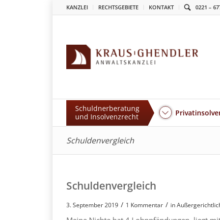
KANZLEI
RECHTSGEBIETE
KONTAKT
0221 – 67
Schuldnerberatung
Privatinsolve
und Insolvenzrecht
Schuldenvergleich
Schuldenvergleich
/
/
3. September 2019
1 Kommentar
in
Außergerichtlic
Meine Nichte hat 4 Lohnpfändungen, liegt mi