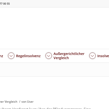
77 00 55
Außergerichtlicher
nz
Regelinsolvenz
Insolv
Vergleich
her Vergleich
/
von User
t ihrem Verdienst kurz über der Pfändungsgrenze. Eine