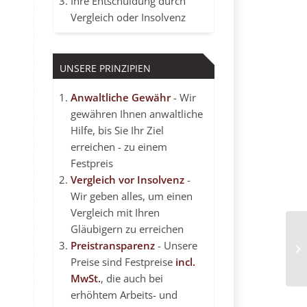
Ihre Entschuldung durch
Vergleich oder Insolvenz
UNSERE PRINZIPIEN
Anwaltliche Gewähr
- Wir
gewähren Ihnen anwaltliche
Hilfe, bis Sie Ihr Ziel
erreichen - zu einem
Festpreis
Vergleich vor Insolvenz
-
Wir geben alles, um einen
Vergleich mit Ihren
Gläubigern zu erreichen
Preistransparenz
- Unsere
Ei
Preise sind Festpreise
incl.
MwSt.
, die auch bei
erhöhtem Arbeits- und