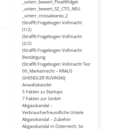
_unterr_bewert_FloatWidget
_unterr_bewert_SZ_CTO_NEU
_unterr_crossalearea_2
(StrafR) Fragebogen Vollmacht
(1/2)
(StrafR) Fragebogen Vollmacht
(2/2)
(StrafR) Fragebogen Vollmacht
Bestätigung
(StrafR) Fragebogen Vollmacht Test
00_Markenrecht – KRAUS
GHENDLER RUVINSKIJ
Anwaltskanzlei
5 Fakten zu Startups
7 Fakten zur GmbH
Abgasskandal –
Verbraucherfreundliche Urteile
Abgasskandal – Zubehör
Abgasskandal in Österreich: So