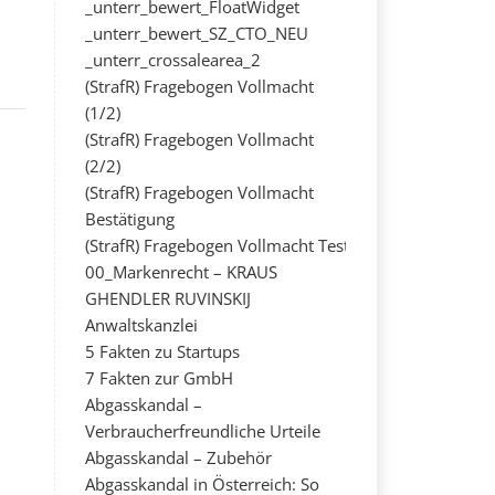
_unterr_bewert_FloatWidget
_unterr_bewert_SZ_CTO_NEU
_unterr_crossalearea_2
(StrafR) Fragebogen Vollmacht
(1/2)
(StrafR) Fragebogen Vollmacht
(2/2)
(StrafR) Fragebogen Vollmacht
Bestätigung
(StrafR) Fragebogen Vollmacht Test
00_Markenrecht – KRAUS
GHENDLER RUVINSKIJ
Anwaltskanzlei
5 Fakten zu Startups
7 Fakten zur GmbH
Abgasskandal –
Verbraucherfreundliche Urteile
Abgasskandal – Zubehör
Abgasskandal in Österreich: So