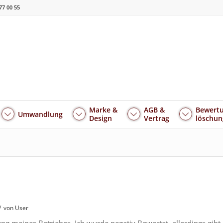
77 00 55
Marke &
AGB &
Bewertu
Umwandlung
Design
Vertrag
löschun
/
von User
ng meines Betriebes. Ich wurde negativ Bewertet, allerdings gibt