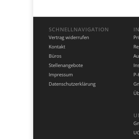
SCHNELLNAVIGATION
I
Vertrag widerrufen
Pr
Kontakt
Re
Büros
Au
Stellenangebote
In
Impressum
P-
Datenschutzerklärung
Gm
Üb
U
G
UG