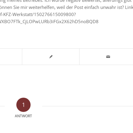
önnen Sie mir weiterhelfen, weil der Post einfach unwahr ist? Link
sef-KFZ-Werkstatt/150276615009800?
ZuWXBO7FTk_CjLOPwLURb3iFGx2X62hD5noBQD8
1
ANTWORT