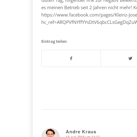
es meinen Betrieb seit 2 Jahren nicht mehr! K
https://www.facebook.com/pages/Kleinz-Jo
hc_ref=ARQPVfNYffYYsDtV6qbcCLsGegDq
Eintrag teilen
Andre Kraus
13. Juli 2018 um 11:12