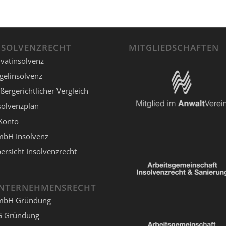
NSOLVENZRECHT
MITGLIEDSCHAFTEN
ivatinsolvenz
gelinsolvenz
ßergerichtlicher Vergleich
solvenzplan
Konto
bH Insolvenz
ersicht Insolvenzrecht
NTERNEHMENSRECHT
mbH Gründung
 Gründung