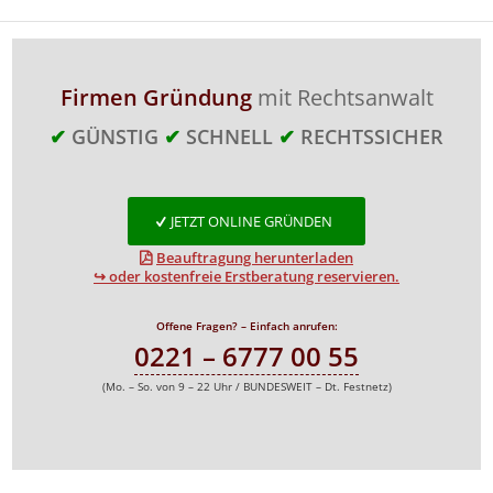
Firmen Gründung
mit Rechtsanwalt
✔
GÜNSTIG
✔
SCHNELL
✔
RECHTSSICHER
JETZT ONLINE GRÜNDEN
Beauftragung herunterladen
↪ oder kostenfreie Erstberatung reservieren.
Offene Fragen? – Einfach anrufen:
0221 – 6777 00 55
(Mo. – So. von 9 – 22 Uhr / BUNDESWEIT – Dt. Festnetz)