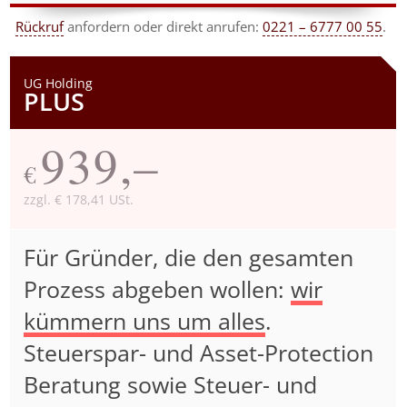
Rückruf
anfordern
oder direkt anrufen:
0221 – 6777 00 55
.
UG Holding
PLUS
939,–
€
zzgl. € 178,41 USt.
Für Gründer, die den gesamten
Prozess abgeben wollen:
wir
kümmern uns um alles
.
Steuerspar- und Asset-Protection
Beratung sowie Steuer- und