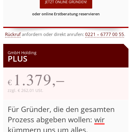
JETZT ONLINE GRÜNDEN!
oder online Erstberatung reservieren
Rückruf
anfordern
oder direkt anrufen:
0221 – 6777 00 55
.
GmbH Holding
PLUS
1.379,–
€
zzgl. € 262,01 USt.
Für Gründer, die den gesamten
Prozess abgeben wollen:
wir
kümmern uns um alles
.