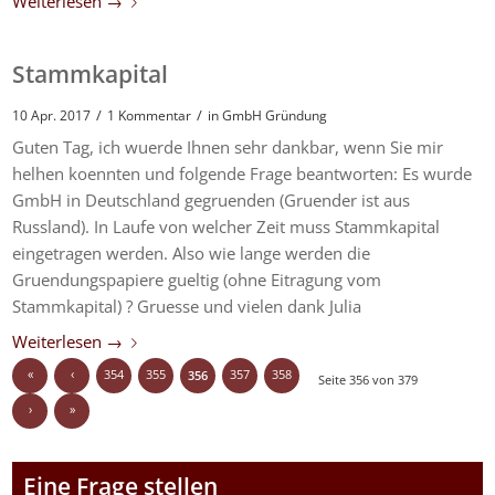
Weiterlesen
→
Stammkapital
/
/
10 Apr. 2017
1 Kommentar
in
GmbH Gründung
Guten Tag, ich wuerde Ihnen sehr dankbar, wenn Sie mir
helhen koennten und folgende Frage beantworten: Es wurde
GmbH in Deutschland gegruenden (Gruender ist aus
Russland). In Laufe von welcher Zeit muss Stammkapital
eingetragen werden. Also wie lange werden die
Gruendungspapiere gueltig (ohne Eitragung vom
Stammkapital) ? Gruesse und vielen dank Julia
Weiterlesen
→
«
‹
354
355
357
358
356
Seite 356 von 379
›
»
Eine Frage stellen