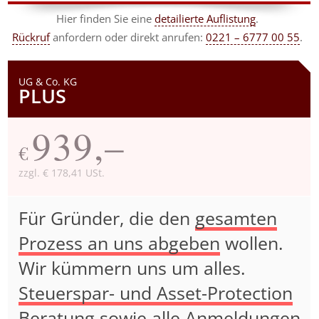
Hier finden Sie eine
detailierte Auflistung
.
Rückruf
anfordern
oder direkt anrufen:
0221 – 6777 00 55
.
UG & Co. KG
PLUS
939,–
€
zzgl. € 178,41 USt.
Für Gründer, die den
gesamten
Prozess an uns abgeben
wollen.
Wir kümmern uns um alles.
Steuerspar- und Asset-Protection
Beratung
sowie alle Anmeldungen