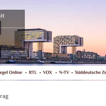
it
trag