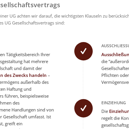
sellschaftsvertrags
ner UG achten wir darauf, die wichtigsten Klauseln zu berücksicht
es UG Gesellschaftsvertrags sind:
AUSSCHLIESS
en Tätigkeitsbereich Ihrer
Ausschließun
usgestaltung hat mehrere
die “außerord
llschaft und damit der
Gesellschafte
n des Zwecks handeln
–
Pflichten ode
vermögens außerhalb des
Vermögensverf
ten Haftung und
rs führen, beispielsweise
EINZIEHUNG
Rahmen des
mmene Handlungen sind von
Die
Einziehu
r Gesellschaft umfasst. Ist
regelt die K
, greift ein
gesellschaftsg