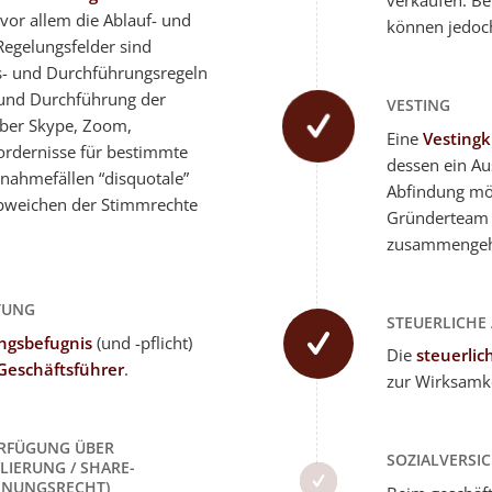
verkaufen. Be
 vor allem die Ablauf- und
können jedoch 
egelungsfelder sind
gs- und Durchführungsregeln
 und Durchführung der
VESTING
über Skype, Zoom,
Eine
Vestingk
ordernisse für bestimmte
dessen ein Au
nahmefällen “disquotale”
Abfindung mögl
Abweichen der Stimmrechte
Gründerteam 
zusammengeha
TUNG
STEUERLICHE
ngsbefugnis
(und -pflicht)
Die
steuerlic
Geschäftsführer
.
zur Wirksamke
ERFÜGUNG ÜBER
SOZIALVERSI
LIERUNG / SHARE-
IENUNGSRECHT)