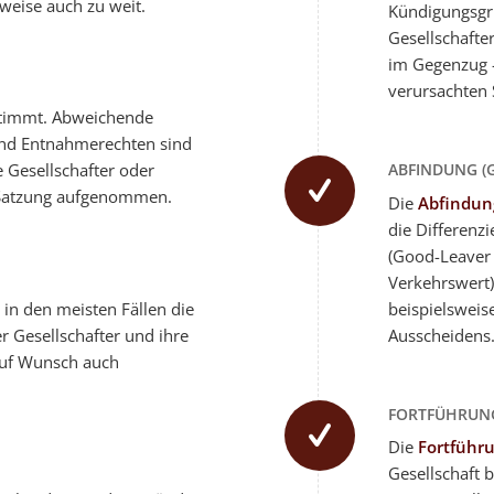
eise auch zu weit.
Kündigungsgr
Gesellschafte
im Gegenzug –
verursachten
timmt. Abweichende
nd Entnahmerechten sind
ABFINDUNG (
le Gesellschafter oder
 Satzung aufgenommen.
Die
Abfindun
die Differenz
(Good-Leaver 
Verkehrswert)
in den meisten Fällen die
beispielswei
 Gesellschafter und ihre
Ausscheidens
 auf Wunsch auch
FORTFÜHRUN
Die
Fortführ
Gesellschaft b