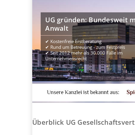
UG gründen: Bundesweit m
Anwalt
✔ Kostenfreie Erstberatung
✔ Rund um Betreuung - zum Festpreis
✔ Seit 2012 mehr als 30.000 Fälle im
Unternehmensrecht
Überblick UG Gesellschaftsver