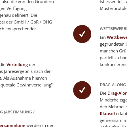
 also die von den Gründern
ist essentiell
igen Verfügung
Musterprotoko
enau definiert. Die
bei der GmbH / GbR / OHG
WETTBEWERB
ach entsprechender
Ein
Wettbewe
gegründeten G
manchen Gründ
partiell zu h
 die
Verteilung
der
konkurrierend
as Jahresergebnis nach den
et. Als Ausnahme hiervon
DRAG-ALONG-
squotale Gewinnverteilung”
Die
Drag-Alo
Minderheitsge
den Mehrheits
G (ABSTIMMUNG /
Klausel
erlaub
gemeinsam mi
rversammlung
werden in der