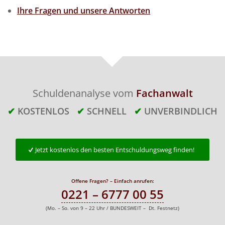
Ihre Fragen und unsere Antworten
Schuldenanalyse vom
Fachanwalt
✔
KOSTENLOS
✔
SCHNELL
✔
UNVERBINDLICH
Jetzt kostenlos den besten Entschuldungsweg finden!
Offene Fragen? – Einfach anrufen:
0221 – 6777 00 55
(Mo. – So. von 9 – 22 Uhr / BUNDESWEIT – Dt. Festnetz)