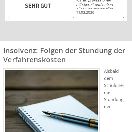
SEHR GUT
hilfsbereit und haben
alles klar und deutlich
11.03.2026
erklärt. Ich bin mit der
Beratung sehr zufrieden
und kann ihre
Dienstleistungen
wärmstens empfehlen.
Insolvenz: Folgen der Stundung der
Verfahrenskosten
Alsbald
dem
Schuldner
die
Stundung
der