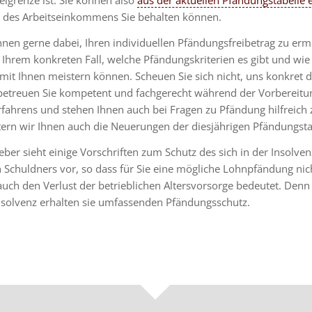
igrenze ist. Sie können also
aus der aktuellen Pfändungstabelle
l des Arbeitseinkommens Sie behalten können.
hnen gerne dabei, Ihren individuellen Pfändungsfreibetrag zu erm
 Ihrem konkreten Fall, welche Pfändungskriterien es gibt und wie
it Ihnen meistern können. Scheuen Sie sich nicht, uns konkret 
 betreuen Sie kompetent und fachgerecht während der Vorbereitu
fahrens und stehen Ihnen auch bei Fragen zu Pfändung hilfreich z
tern wir Ihnen auch die Neuerungen der diesjährigen Pfändungsta
ber sieht einige Vorschriften zum Schutz des sich in der Insolven
 Schuldners vor, so dass für Sie eine mögliche Lohnpfändung nic
 auch den Verlust der betrieblichen Altersvorsorge bedeutet. Den
insolvenz erhalten sie umfassenden Pfändungsschutz.