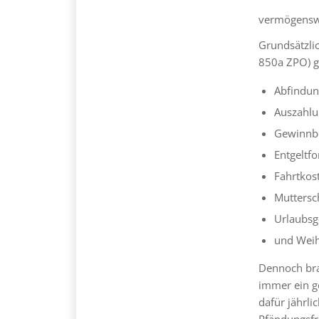
vermögenswi
Grundsätzlic
850a ZPO) g
Abfindun
Auszahlu
Gewinnbe
Entgeltfo
Fahrtkos
Muttersc
Urlaubsg
und Weih
Dennoch brau
immer ein g
dafür jährli