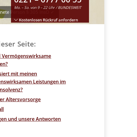
Mo. – So. von 9 – 22 Uhr / BUNDESWEIT
gnete Person § 305 InsO ✓
Kostenlosen Rückruf anfordern
ieser Seite:
d Vermögenswirksame
gen?
iert mit meinen
nswirksamen Leistungen im
 Insolvenz?
er Altersvorsorge
ll
agen und unsere Antworten