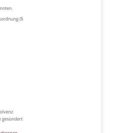
nnten.
ssordnung (§
solvenz
e gesondert