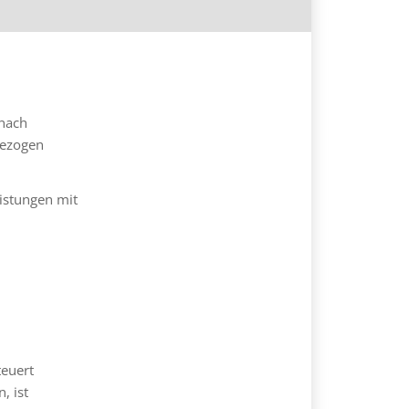
 nach
gezogen
istungen mit
euert
, ist