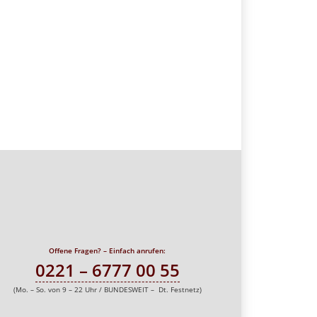
Offene Fragen? – Einfach anrufen:
0221 – 6777 00 55
(Mo. – So. von 9 – 22 Uhr / BUNDESWEIT – Dt. Festnetz)