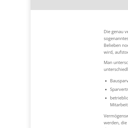
Die genau ve
sogenanntes
Belieben no
wird, aufsto
Man untersc
unterschied
Bausparv
Sparvertr
betriebl
Mitarbeit
Vermögenswi
werden, die 