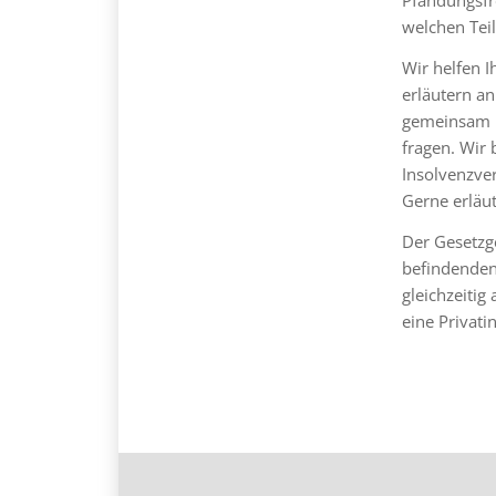
Pfändungsfre
welchen Tei
Wir helfen I
erläutern an
gemeinsam m
fragen. Wir
Insolvenzver
Gerne erläu
Der Gesetzge
befindenden
gleichzeitig
eine Privat