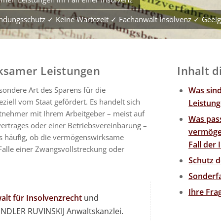
fändungsschutz ✓ Keine Wartezeit ✓ Fachanwalt Insolvenz ✓ Geei
ksamer Leistungen
Inhalt d
ondere Art des Sparens für die
Was sin
ziell vom Staat gefördert. Es handelt sich
Leistun
itnehmer mit Ihrem Arbeitgeber – meist auf
Was pass
vertrages oder einer Betriebsvereinbarung –
vermöge
s häufig, ob die vermögenswirksame
Fall der
 Falle einer Zwangsvollstreckung oder
Schutz d
Sonderfa
Ihre Fr
lt für Insolvenzrecht
und
DLER RUVINSKIJ Anwaltskanzlei.