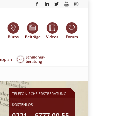
Büros
Beiträge
Videos
Forum
Schuldner-
enzplan
beratung
TELEFONISCHE ERSTBERATUNG
KOSTENLOS
0221 – 6777 00 55