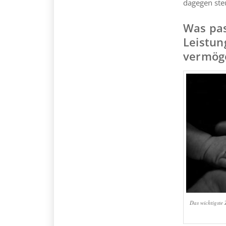
dagegen ste
Was pa
Leistun
vermög
Das wichtigste 