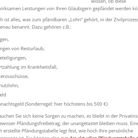
wissen, ob diese
rksamen Leistungen von Ihren Gläubigern gepfändet werden kö
h ist alles, was zum pfändbaren „Lohn“ gehört, in der Zivilproze
enau benannt. Dazu gehören z.B.:
gen,
ngen von Resturlaub,
teiligungen,
rtzahlung im Krankheitsfall,
tenzuschüsse,
hutzlohn,
eld
nachtsgeld (Sonderregel: hier höchstens bis 500 €)
chen Sie sich keine Sorgen zu machen, es bleibt in der Privatin
ewisser Pfändungsfreibetrag, der unangetastet bleiben muss. Ein
ch erstellte Pfändungstabelle legt fest, wie hoch Ihre persönliche