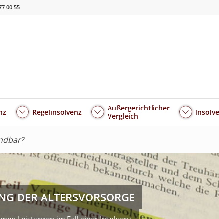
77 00 55
Außergerichtlicher
nz
Regelinsolvenz
Insolv
Vergleich
ndbar?
NG DER ALTERSVORSORGE
men Leistungen im Fall einer Insolvenz