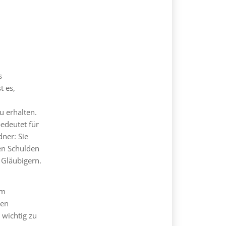
s
t es,
u erhalten.
edeutet für
dner: Sie
en Schulden
 Gläubigern.
im
ren
e wichtig zu