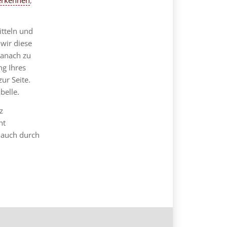
 erkennen
,
itteln und
 wir diese
danach zu
ng Ihres
ur Seite.
belle.
z
ht
n auch durch