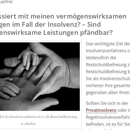
uerfrei
ssiert mit meinen vermögenswirksamen
gen im Fall der Insolvenz? – Sind
enswirksame Leistungen pfändbar?
Das wichtigste Ziel de
Insolvenzverfahrens is
letztendlich die
Restschuldbefreiung z
Restschuldbefreiung b
Sie als Insolvenzschul
verlieren Ihre gesamt
gegenüber allen Ihren
Sollten Sie sich in der
Privatinsolvenz
oder 
Regelinsolvenzverfah
Ziel des Insolvenzverfahrens ist es, die Restschuldbefreiung
befinden, ist es für Si
zu erhalten.