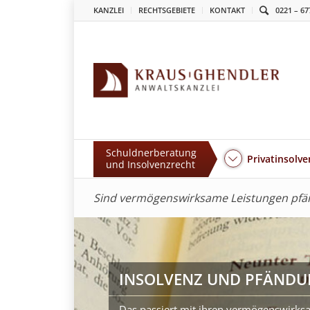
KANZLEI
RECHTSGEBIETE
KONTAKT
0221 – 67
Schuldnerberatung
Privatinsolve
und Insolvenzrecht
Sind vermögenswirksame Leistungen pfä
INSOLVENZ UND PFÄNDU
Das passiert mit ihren vermögenswirksa