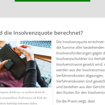
d die Insolvenzquote berechnet?
Die Insolvenzquote errechnet 
die Summe aller bestehenden
Insolvenzforderungen gegen 
Insolvenzschuldner ins Verhält
Insolvenzmasse gesetzt wird. 
werden aus der Insolvenzmass
Verfahrenskosten abgezogen. 
Verfahrenskosten sind gesetzli
und bestehen aus den Gerich
den Kosten für den Insolvenzv
nzquote drückt aus, zu welchem Anteil die
hre angemeldeten Forderungen am Ende des
Da die Praxis zeigt, dass
ahrens befriedigt bekommen haben.