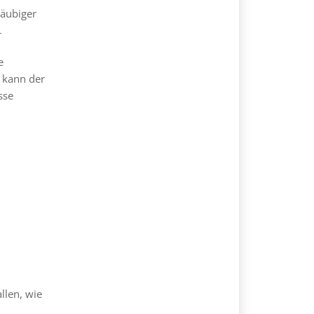
läubiger
r
e
 kann der
sse
llen, wie