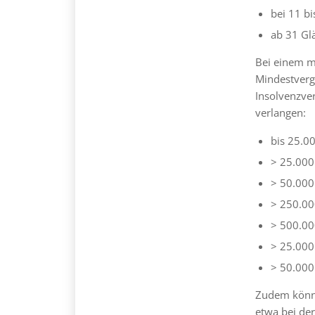
bei 11 b
ab 31 Gl
Bei einem ma
Mindestverg
Insolvenzve
verlangen:
bis 25.0
> 25.000
> 50.000
> 250.00
> 500.00
> 25.000
> 50.000
Zudem könn
etwa bei de