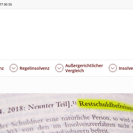
77 00 55
Außergerichtlicher
nz
Regelinsolvenz
Insolv
Vergleich