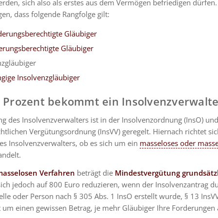
erden, sich also als erstes aus dem Vermögen befriedigen dürfen.
agen, dass folgende Rangfolge gilt:
erungsberechtigte Gläubiger
rungsberechtigte Gläubiger
nzgläubiger
gige Insolvenzgläubiger
l Prozent bekommt ein Insolvenzverwalt
g des Insolvenzverwalters ist in der Insolvenzordnung (InsO) und
htlichen Vergütungsordnung (InsVV) geregelt. Hiernach richtet sic
es Insolvenzverwalters, ob es sich um ein
masseloses oder masse
andelt.
masselosen Verfahren
beträgt die
Mindestvergütung grundsätzl
sich jedoch auf 800 Euro reduzieren, wenn der Insolvenzantrag d
elle oder Person nach § 305 Abs. 1 InsO erstellt wurde, § 13 InsV
gt um einen gewissen Betrag, je mehr Gläubiger Ihre Forderungen