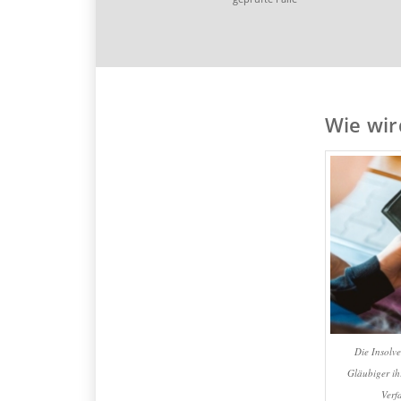
Wie wir
Die Insolve
Gläubiger i
Verf