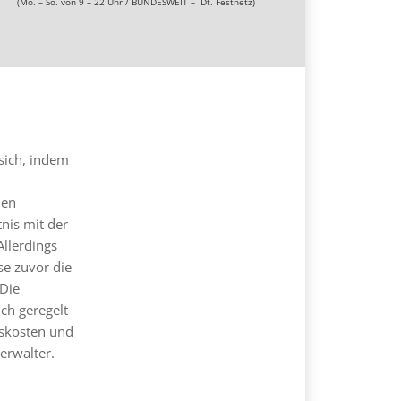
(Mo. – So. von 9 – 22 Uhr / BUNDESWEIT – Dt. Festnetz)
sich, indem
den
nis mit der
Allerdings
e zuvor die
Die
ch geregelt
tskosten und
erwalter.