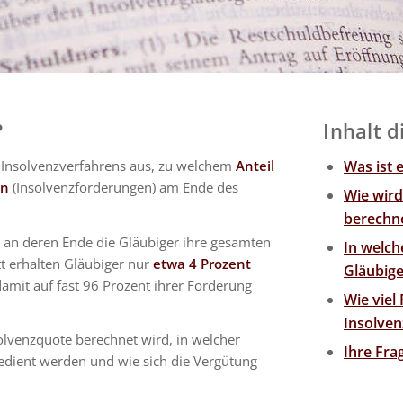
?
Inhalt d
Insolvenzverfahrens aus, zu welchem
Anteil
Was ist 
en
(Insolvenzforderungen) am Ende des
Wie wird
berechn
, an deren Ende die Gläubiger ihre gesamten
In welch
 erhalten Gläubiger nur
etwa 4 Prozent
Gläubige
mit auf fast 96 Prozent ihrer Forderung
Wie viel
Insolven
solvenzquote berechnet wird, in welcher
Ihre Fr
edient werden und wie sich die Vergütung