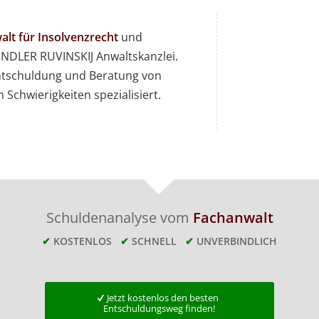
lt für Insolvenzrecht
und
DLER RUVINSKIJ Anwaltskanzlei.
 Entschuldung und Beratung von
 Schwierigkeiten spezialisiert.
Schuldenanalyse vom
Fachanwalt
✔
KOSTENLOS
✔
SCHNELL
✔
UNVERBINDLICH
Jetzt kostenlos den besten
Entschuldungsweg finden!