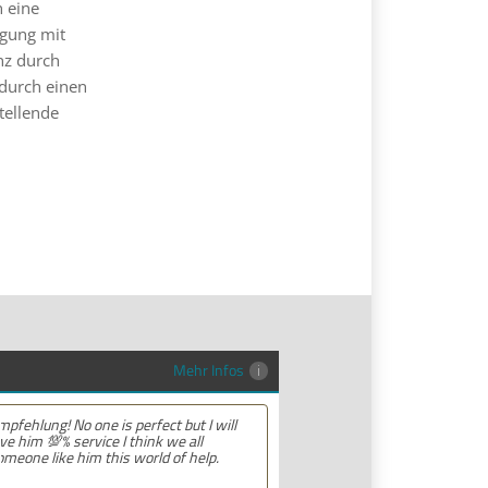
n eine
igung mit
nz durch
durch einen
tellende
Mehr Infos
Empfehlung! Ich habe sehr gute
Erfahrungen mit dieser Anwaltskanzlei
gemacht. Die Mitarbeiter waren
professionell, hilfsbereit und haben