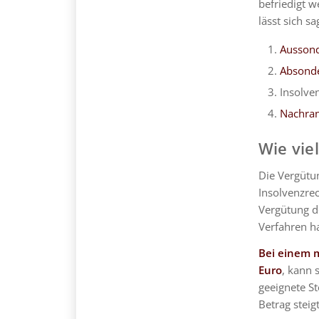
befriedigt w
lässt sich s
Aussond
Absonde
Insolve
Nachran
Wie vie
Die Vergütun
Insolvenzrec
Vergütung d
Verfahren h
Bei einem 
Euro
, kann 
geeignete St
Betrag stei