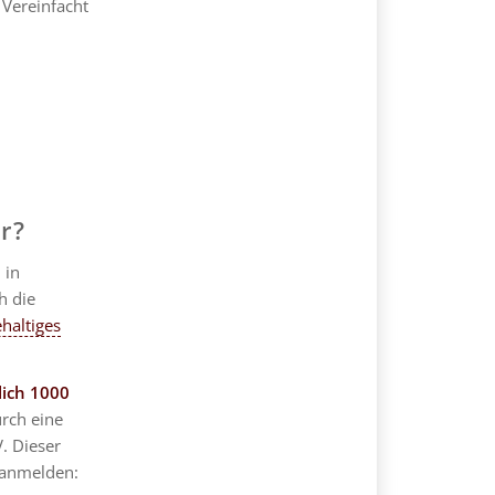
 Vereinfacht
er?
 in
h die
haltiges
ich 1000
urch eine
V. Dieser
 anmelden: