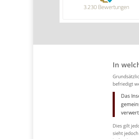
3.230 Bewertungen
In welc
Grundsätzli
befriedigt w
Das Ins
gemeins
verwerte
Dies gilt je
sieht jedoc