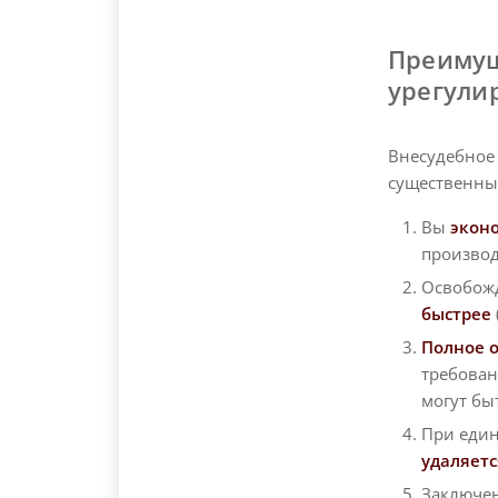
Преимущ
урегули
Внесудебное
существенны
Вы
экон
производ
Освобож
быстрее
Полное 
требован
могут бы
При еди
удаляетс
Заключен