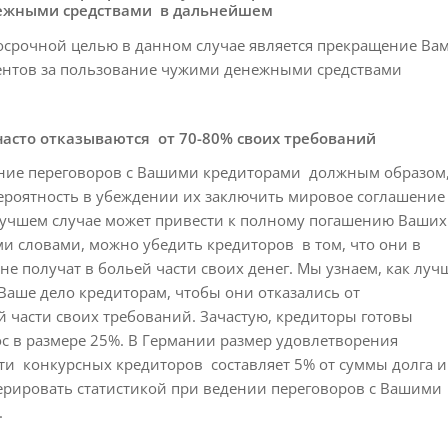
ежными средствами в дальнейшем
осрочной целью в данном случае является прекращение Ва
ентов за пользование чужими денежными средствами
асто отказываются от 70-80% своих требований
ние переговоров с Вашими кредиторами должным образом
ероятность в убеждении их заключить мировое соглашение
 лучшем случае может привести к полному погашению Ваших
и словами, можно убедить кредиторов в том, что они в
е получат в больей части своих денег. Мы узнаем, как луч
Ваше дело кредиторам, чтобы они отказались от
 части своих требований. Зачастую, кредиторы готовы
с в размере 25%. В Германии размер удовлетворения
ти конкурсных кредиторов составляет 5% от суммы долга и
ерировать статистикой при ведении переговоров с Вашими
.