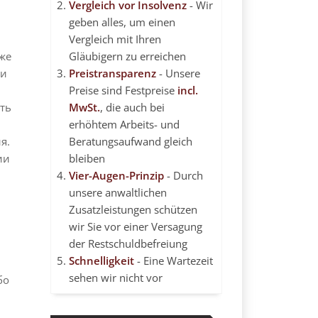
Vergleich vor Insolvenz
- Wir
geben alles, um einen
Vergleich mit Ihren
же
Gläubigern zu erreichen
ти
Preistransparenz
- Unsere
Preise sind Festpreise
incl.
ть
MwSt.
, die auch bei
erhöhtem Arbeits- und
я.
Beratungsaufwand gleich
ии
bleiben
Vier-Augen-Prinzip
- Durch
unsere anwaltlichen
Zusatzleistungen schützen
wir Sie vor einer Versagung
der Restschuldbefreiung
Schnelligkeit
- Eine Wartezeit
sehen wir nicht vor
бо