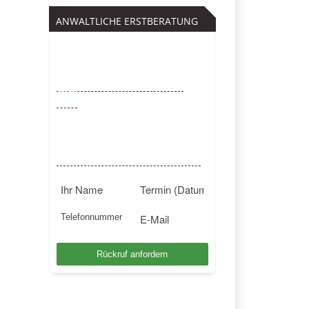
ANWALTLICHE ERSTBERATUNG
Kostenfrei
0221 – 6777 00
55
Mo. – So. von 9 – 22 Uhr /
BUNDESWEIT
Kostenlosen Rückruf anfordern