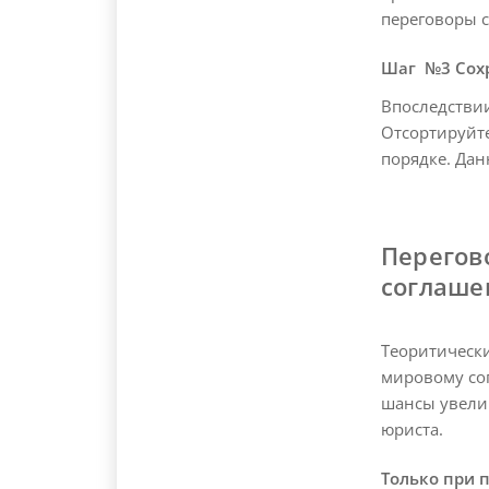
переговоры 
Шаг №3 Сохр
Впоследствии
Отсортируйт
порядке. Дан
Перегов
соглаш
Теоритически
мировому со
шансы увели
юриста.
Только при 