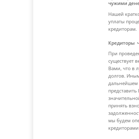
чужими ден
Нашей кратк
уплаты проц
кредиторам.
Кредиторы ч
При проведе
существует в
Вами, что в
долгов. Иным
дальнейшем н
представить 
значительной
принять взно
задолженнос
мы будем оп
кредиторами