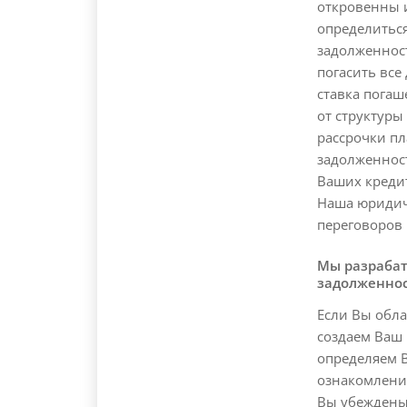
откровенны 
определитьс
задолженност
погасить все
ставка погаш
от структуры
рассрочки пл
задолженност
Ваших креди
Наша юридич
переговоров
Мы разраба
задолженно
Если Вы обл
создаем Ваш
определяем В
ознакомление
Вы убеждены