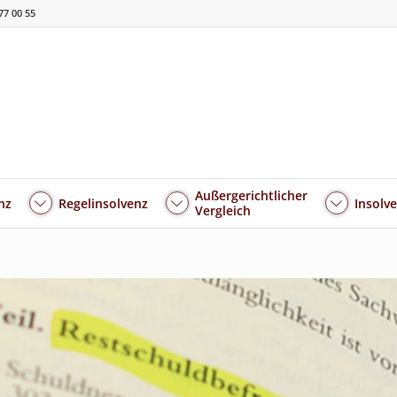
77 00 55
Außergerichtlicher
nz
Regelinsolvenz
Insolv
Vergleich