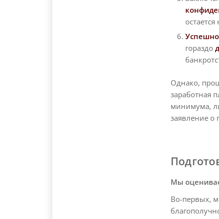
конфиден
остается
Успешно
гораздо
банкротс
Однако, проц
заработная п
минимума, ли
заявление о
Подгото
Мы оценивае
Во-первых, 
благополучно