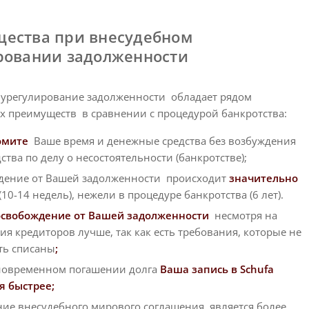
ества при внесудебном
ровании задолженности
 урегулирование задолженности обладает рядом
х преимуществ в сравнении с процедурой банкротства:
омите
Ваше время и денежные средства без возбуждения
ства по делу о несостоятельности (банкротстве);
дение от Вашей задолженности происходит
значительно
(10-14 недель), нежели в процедуре банкротства (6 лет).
освобождение от Вашей задолженности
несмотря на
ия кредиторов лучше, так как есть требования, которые не
ть списаны
;
новременном погашении долга
Ваша запись в Schufa
я быстрее;
ие внесудебного мирового соглашения является более