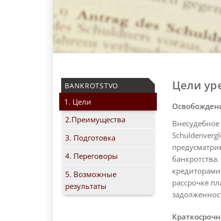
Цели ур
BANKROTSTVO
1. Цели
Освобождени
2.Преимущества
Внесудебное 
Schuldenverg
3. Подготовка
предусматрив
4. Переговоры
банкротства
кредиторами
5. Возможные
рассрочке пл
результаты
задолженнос
Краткосрочн