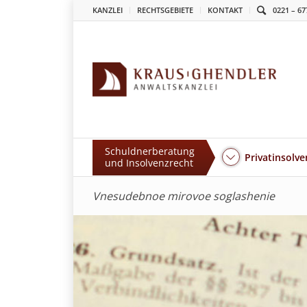
KANZLEI
RECHTSGEBIETE
KONTAKT
0221 – 67
Schuldnerberatung
Privatinsolve
und Insolvenzrecht
Vnesudebnoe mirovoe soglashenie