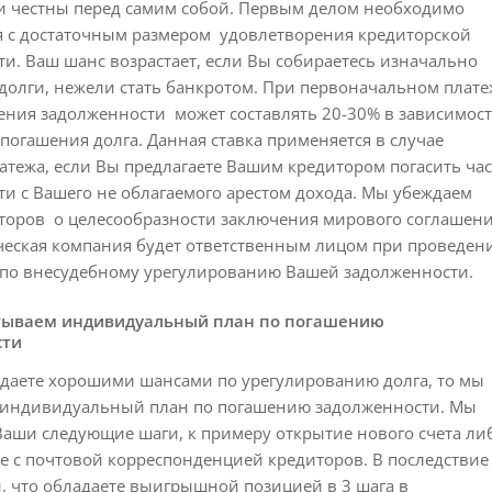
и честны перед самим собой. Первым делом необходимо
я с достаточным размером удовлетворения кредиторской
и. Ваш шанс возрастает, если Вы собираетесь изначально
 долги, нежели стать банкротом. При первоначальном плате
ения задолженности может составлять 20-30% в зависимос
 погашения долга. Данная ставка применяется в случае
атежа, если Вы предлагаете Вашим кредитором погасить час
и с Вашего не облагаемого арестом дохода. Мы убеждаем
торов о целесообразности заключения мирового соглашени
еская компания будет ответственным лицом при проведен
 по внесудебному урегулированию Вашей задолженности.
тываем индивидуальный план по погашению
сти
адаете хорошими шансами по урегулированию долга, то мы
 индивидуальный план по погашению задолженности. Мы
аши следующие шаги, к примеру открытие нового счета ли
 с почтовой корреспонденцией кредиторов. В последствие
, что обладаете выигрышной позицией в 3 шага в