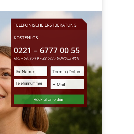
TELEFONISCHE ERSTBERATUNG
KOSTENLOS
0221 – 6777 00 55
Mo. – So. von 9 – 22 Uhr / BUNDESWEIT