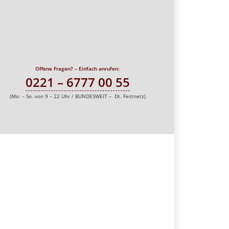
Offene Fragen? – Einfach anrufen:
0221 – 6777 00 55
(Mo. – So. von 9 – 22 Uhr / BUNDESWEIT – Dt. Festnetz)