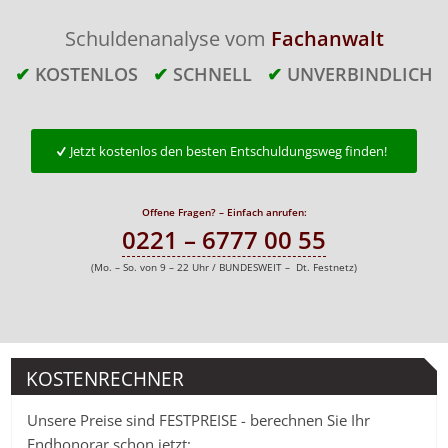
Schuldenanalyse vom
Fachanwalt
✔
KOSTENLOS
✔
SCHNELL
✔
UNVERBINDLICH
Jetzt kostenlos den besten Entschuldungsweg finden!
Offene Fragen? – Einfach anrufen:
0221 – 6777 00 55
(Mo. – So. von 9 – 22 Uhr / BUNDESWEIT – Dt. Festnetz)
KOSTENRECHNER
Unsere Preise sind FESTPREISE - berechnen Sie Ihr
Endhonorar schon jetzt: