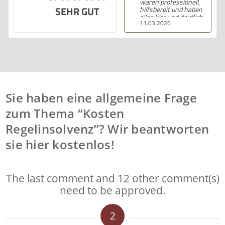
waren professionell,
SEHR GUT
hilfsbereit und haben
alles klar und deutlich
11.03.2026
erklärt. Ich bin mit der
Beratung sehr zufrieden
und kann ihre
Dienstleistungen
wärmstens empfehlen.
Sie haben eine allgemeine Frage
zum Thema “Kosten
Regelinsolvenz”? Wir beantworten
sie hier kostenlos!
The last comment and 12 other comment(s)
need to be approved.
2