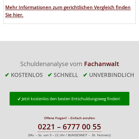
Mehr Informationen zum gerichtlichen Vergleich finden
Sie hier.
Schuldenanalyse vom
Fachanwalt
✔
KOSTENLOS
✔
SCHNELL
✔
UNVERBINDLICH
Jetzt kostenlos den besten Entschuldungsweg finden!
Offene Fragen? – Einfach anrufen:
0221 – 6777 00 55
(Mo. – So. von 9 – 22 Uhr / BUNDESWEIT – Dt. Festnetz)