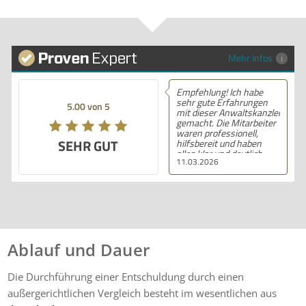
Mehr Infos
Empfehlung! Ich habe
sehr gute Erfahrungen
5.00 von 5
mit dieser Anwaltskanzlei
gemacht. Die Mitarbeiter
waren professionell,
SEHR GUT
hilfsbereit und haben
alles klar und deutlich
11.03.2026
erklärt. Ich bin mit der
Beratung sehr zufrieden
und kann ihre
Dienstleistungen
wärmstens empfehlen.
Ablauf und Dauer
Die Durchführung einer Entschuldung durch einen
außergerichtlichen Vergleich besteht im wesentlichen aus