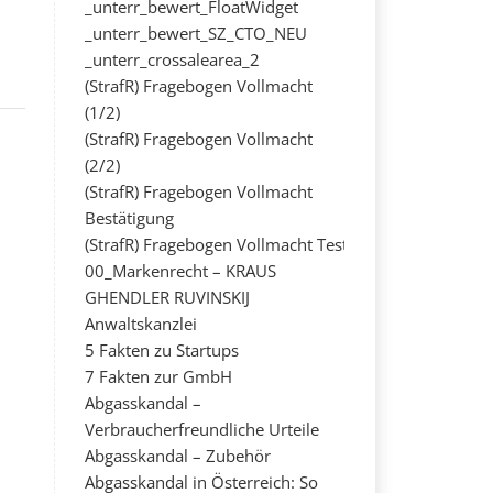
_unterr_bewert_FloatWidget
_unterr_bewert_SZ_CTO_NEU
_unterr_crossalearea_2
(StrafR) Fragebogen Vollmacht
(1/2)
(StrafR) Fragebogen Vollmacht
(2/2)
(StrafR) Fragebogen Vollmacht
Bestätigung
(StrafR) Fragebogen Vollmacht Test
00_Markenrecht – KRAUS
GHENDLER RUVINSKIJ
Anwaltskanzlei
5 Fakten zu Startups
7 Fakten zur GmbH
Abgasskandal –
Verbraucherfreundliche Urteile
Abgasskandal – Zubehör
Abgasskandal in Österreich: So