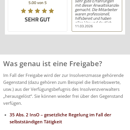
sehr gute Erfahrungen
5.00 von 5
mit dieser Anwaltskanzlei
gemacht. Die Mitarbeiter
waren professionell,
SEHR GUT
hilfsbereit und haben
alles klar und deutlich
11.03.2026
erklärt. Ich bin mit der
Beratung sehr zufrieden
und kann ihre
Dienstleistungen
wärmstens empfehlen.
Was genau ist eine Freigabe?
Im Fall der Freigabe wird der zur Insolvenzmasse gehörende
Gegenstand (dazu gehören zum Beispiel die Betriebswerte,
usw.) aus der Verfügungsbefugnis des Insolvenzverwalters
„herausgelöst“. Sie können wieder frei über den Gegenstand
verfügen.
35 Abs. 2 InsO – gesetzliche Regelung im Fall der
selbstständigen Tätigkeit