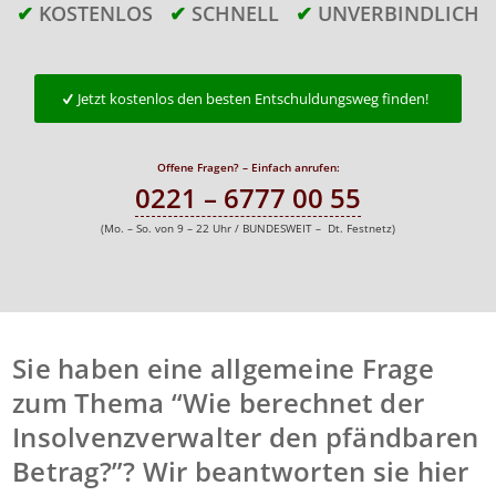
✔
KOSTENLOS
✔
SCHNELL
✔
UNVERBINDLICH
Jetzt kostenlos den besten Entschuldungsweg finden!
Offene Fragen? – Einfach anrufen:
0221 – 6777 00 55
(Mo. – So. von 9 – 22 Uhr / BUNDESWEIT – Dt. Festnetz)
Sie haben eine allgemeine Frage
zum Thema “Wie berechnet der
Insolvenzverwalter den pfändbaren
Betrag?”? Wir beantworten sie hier