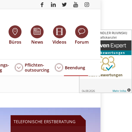
Büros
News
Videos
Forum
ngs-
Pflichten-
Beendung
g
outsourcing
TELEFONISCHE ERSTBERATUNG