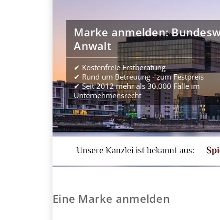
Marke anmelden: Bundeswe
Anwalt
✔ Kostenfreie Erstberatung
✔ Rund um Betreuung - zum Festpreis
✔ Seit 2012 mehr als 30.000 Fälle im
Unternehmensrecht
Eine Marke anmelden