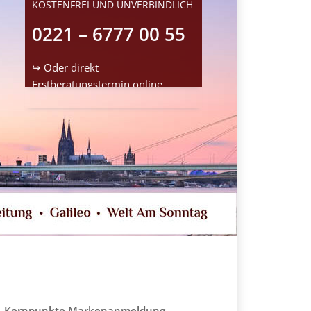
KOSTENFREI UND UNVERBINDLICH
0221 – 6777 00 55
↪ Oder direkt
Erstberatungstermin
online
reservieren
Kernpunkte Markenanmeldung