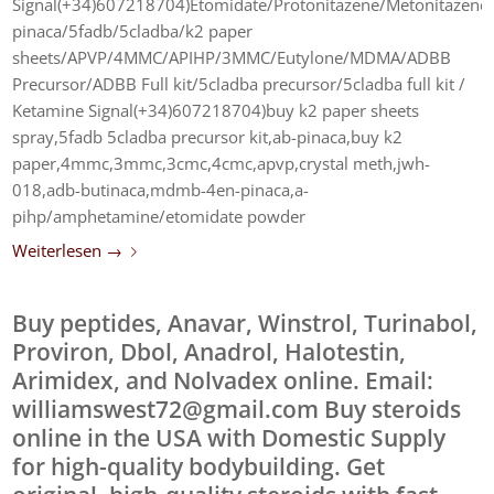
Signal(+34)607218704)Etomidate/Protonitazene/Metonitazene
pinaca/5fadb/5cladba/k2 paper
sheets/APVP/4MMC/APIHP/3MMC/Eutylone/MDMA/ADBB
Precursor/ADBB Full kit/5cladba precursor/5cladba full kit /
Ketamine Signal(+34)607218704)buy k2 paper sheets
spray,5fadb 5cladba precursor kit,ab-pinaca,buy k2
paper,4mmc,3mmc,3cmc,4cmc,apvp,crystal meth,jwh-
018,adb-butinaca,mdmb-4en-pinaca,a-
pihp/amphetamine/etomidate powder
Weiterlesen
→
Buy peptides, Anavar, Winstrol, Turinabol,
Proviron, Dbol, Anadrol, Halotestin,
Arimidex, and Nolvadex online. Email:
williamswest72@gmail.com Buy steroids
online in the USA with Domestic Supply
for high-quality bodybuilding. Get