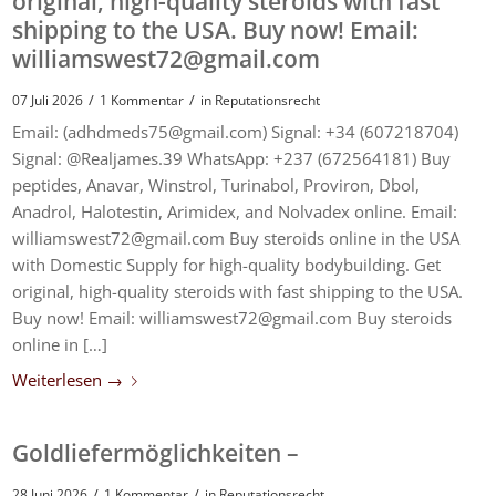
original, high-quality steroids with fast
shipping to the USA. Buy now! Email:
williamswest72@gmail.com
/
/
07 Juli 2026
1 Kommentar
in
Reputationsrecht
Email: (adhdmeds75@gmail.com) Signal: +34 (607218704)
Signal: @Realjames.39 WhatsApp: +237 (672564181) Buy
peptides, Anavar, Winstrol, Turinabol, Proviron, Dbol,
Anadrol, Halotestin, Arimidex, and Nolvadex online. Email:
williamswest72@gmail.com Buy steroids online in the USA
with Domestic Supply for high-quality bodybuilding. Get
original, high-quality steroids with fast shipping to the USA.
Buy now! Email: williamswest72@gmail.com Buy steroids
online in […]
Weiterlesen
→
Goldliefermöglichkeiten –
/
/
28 Juni 2026
1 Kommentar
in
Reputationsrecht