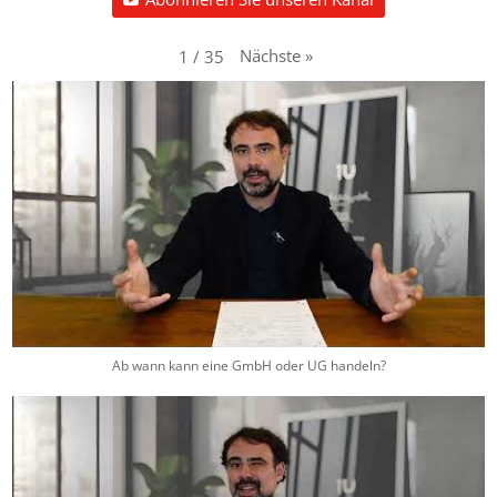
Nächste
»
1
/
35
Ab wann kann eine GmbH oder UG handeln?