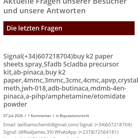
Aktuelle Fragen unserer Besucher
und unsere Antworten
Die letzten Fragen
Signal(+34)607218704)buy k2 paper
sheets spray,5fadb 5cladba precursor
kit,ab-pinaca,buy k2
paper,4mmc,3mmc,3cmc,4cmc,apvp,crysta
meth,jwh-018,adb-butinaca,mdmb-4en-
pinaca,a-pihp/amphetamine/etomidate
powder
/
/
07 Juli 2026
1 Kommentar
in
Reputationsrecht
Email: (williamschem6@gmail.com) Signal: (+34)607218704)
Signal: (@Realjames.39) WhatsApp: (+237)672564181)