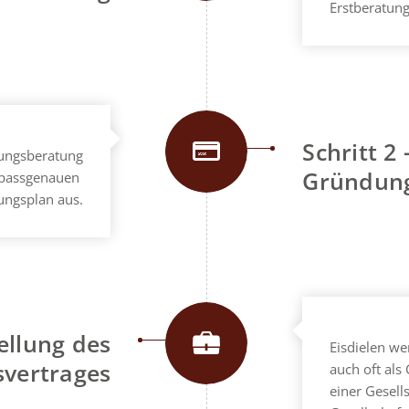
Erstberatung
Schritt 2
ungsberatung
Gründun
en passgenauen
ngsplan aus.
tellung des
Eisdielen we
svertrages
auch oft al
einer Gesell