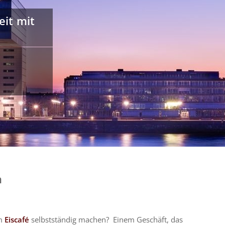
eit mit
n
m
Eiscafé
selbstständig machen? Einem Geschäft, das