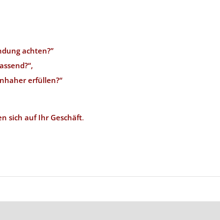
ündung achten?”
passend?“,
nhaher erfüllen?“
en sich auf Ihr Geschäft
.