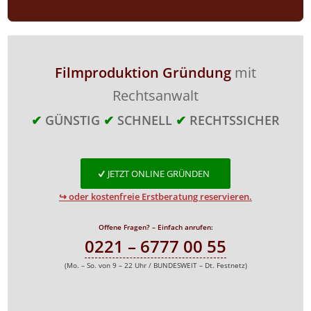
Filmproduktion Gründung
mit
Rechtsanwalt
✔
GÜNSTIG
✔
SCHNELL
✔
RECHTSSICHER
JETZT ONLINE GRÜNDEN
↪ oder kostenfreie Erstberatung reservieren.
Offene Fragen? – Einfach anrufen:
0221 – 6777 00 55
(Mo. – So. von 9 – 22 Uhr / BUNDESWEIT – Dt. Festnetz)