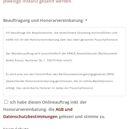
jeweilige Instanz gezahlt werden.
Beauftragung und Honorarvereinbarung
*
Ich beauftrage die Anwaltskanzlei, die bezeichnete Gründung durchzuführen und
treffe mit ihr die Honorarvereinbarung über das oben genannte Pauschalhonorar.
Der Mandatsauftrag wird ausschließlich der KRAUS Anwaltskanzlei (Rechtsanwalt
Andre Kraus), Aachener Str.1, 50674 Köln erteilt.
Es wird eine von den Vorschriften des Rechtsanwaltsvergütungsgesetzes (RVG)
abweichende Honorarvereinbarung geschlossen, die im online-Bestellprozess
erfolgt. Das vereinbarte Honorar ist dabei ein Pauschalhonorar.
Ich habe diesen Onlineauftrag inkl. der
Es wird darauf hingewiesen, dass die gegnerische Partei, ein Verfahrensbeteiligter
Honorarvereinbarung, die
oder die Staatskasse im Falle der Kostenerstattung regelmäßig nicht mehr als die
AGB und
gesetzliche Vergütung erstatten muss.
Datenschutzbestimmungen
gelesen und stimme zu.