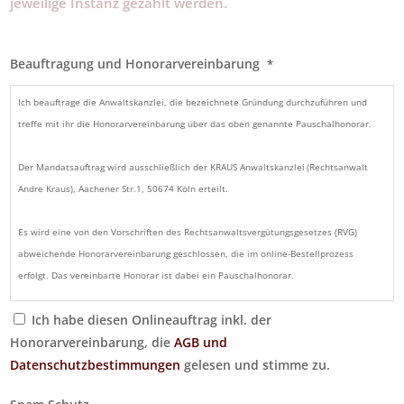
jeweilige Instanz gezahlt werden.
Beauftragung und Honorarvereinbarung
*
Ich beauftrage die Anwaltskanzlei, die bezeichnete Gründung durchzuführen und
treffe mit ihr die Honorarvereinbarung über das oben genannte Pauschalhonorar.
Der Mandatsauftrag wird ausschließlich der KRAUS Anwaltskanzlei (Rechtsanwalt
Andre Kraus), Aachener Str.1, 50674 Köln erteilt.
Es wird eine von den Vorschriften des Rechtsanwaltsvergütungsgesetzes (RVG)
abweichende Honorarvereinbarung geschlossen, die im online-Bestellprozess
erfolgt. Das vereinbarte Honorar ist dabei ein Pauschalhonorar.
Ich habe diesen Onlineauftrag inkl. der
Es wird darauf hingewiesen, dass die gegnerische Partei, ein Verfahrensbeteiligter
Honorarvereinbarung, die
oder die Staatskasse im Falle der Kostenerstattung regelmäßig nicht mehr als die
AGB und
gesetzliche Vergütung erstatten muss.
Datenschutzbestimmungen
gelesen und stimme zu.