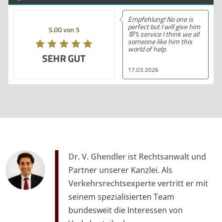
Empfehlung! No one is
Empfehlung! Ich
perfect but I will give him
sehr gute Erfah
5.00 von 5
5.00 von 5
💯% service I think we all
mit dieser Anwa
someone like him this
gemacht. Die Mi
world of help.
waren profession
SEHR GUT
SEHR GUT
hilfsbereit und 
alles klar und de
17.03.2026
11.03.2026
erklärt. Ich bin m
Beratung sehr z
und kann ihre
Dienstleistunge
wärmstens emp
Dr. V. Ghendler
ist
Rechtsanwalt
und
Partner unserer Kanzlei. Als
Verkehrsrechtsexperte
vertritt er mit
seinem spezialisierten Team
bundesweit die Interessen von