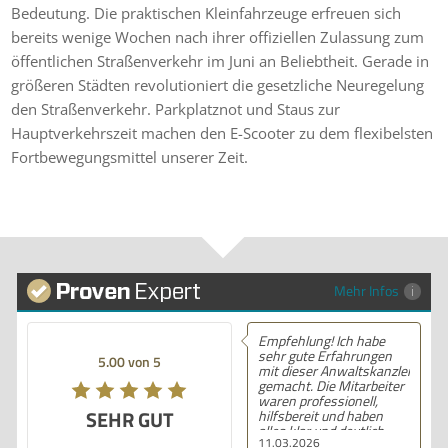
Bedeutung. Die praktischen Kleinfahrzeuge erfreuen sich
bereits wenige Wochen nach ihrer offiziellen Zulassung zum
öffentlichen Straßenverkehr im Juni an Beliebtheit. Gerade in
größeren Städten revolutioniert die gesetzliche Neuregelung
den Straßenverkehr. Parkplatznot und Staus zur
Hauptverkehrszeit machen den E-Scooter zu dem flexibelsten
Fortbewegungsmittel unserer Zeit.
Mehr Infos
Empfehlung! Ich habe
sehr gute Erfahrungen
5.00 von 5
mit dieser Anwaltskanzlei
gemacht. Die Mitarbeiter
waren professionell,
SEHR GUT
hilfsbereit und haben
alles klar und deutlich
11.03.2026
erklärt. Ich bin mit der