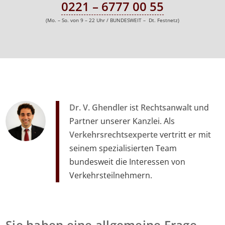
0221 – 6777 00 55
(Mo. – So. von 9 – 22 Uhr / BUNDESWEIT – Dt. Festnetz)
Dr. V. Ghendler
ist
Rechtsanwalt
und
Partner unserer Kanzlei. Als
Verkehrsrechtsexperte
vertritt er mit
seinem spezialisierten Team
bundesweit die Interessen von
Verkehrsteilnehmern.
Sie haben eine allgemeine Frage