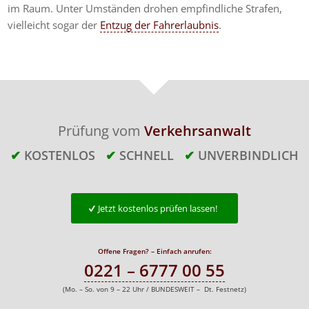
im Raum. Unter Umständen drohen empfindliche Strafen,
vielleicht sogar der
Entzug der Fahrerlaubnis
.
Prüfung vom
Verkehrsanwalt
✔
KOSTENLOS
✔
SCHNELL
✔
UNVERBINDLICH
Jetzt kostenlos prüfen lassen!
Offene Fragen? – Einfach anrufen:
0221 – 6777 00 55
(Mo. – So. von 9 – 22 Uhr / BUNDESWEIT – Dt. Festnetz)