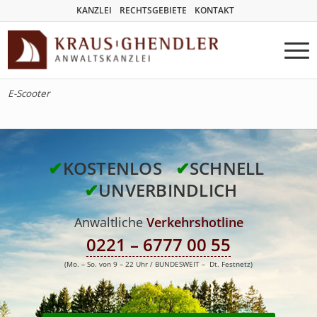
KANZLEI
RECHTSGEBIETE
KONTAKT
E-Scooter
✔
KOSTENLOS
✔
SCHNELL
✔
UNVERBINDLICH
Anwaltliche
Verkehrshotline
0221 – 6777 00 55
(Mo. – So. von 9 – 22 Uhr / BUNDESWEIT – Dt. Festnetz)