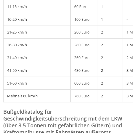
11-15 km/h
60 Euro
1
–
16-20 km/h
160 Euro
1
–
21-25 km/h
200 Euro
2
1 M
26-30 km/h
280 Euro
2
1 M
31-40 km/h
360 Euro
2
2 M
41-50 km/h
480 Euro
2
3 M
51-60 km/h
600 Euro
2
3 M
Mehr als 60 km/h
760 Euro
2
3 M
Bußgeldkatalog für
Geschwindigkeitsüberschreitung mit dem LKW
(über 3,5 Tonnen mit gefährlichen Gütern) und
Kraftomnibusse mit Fahrgästen außerorts