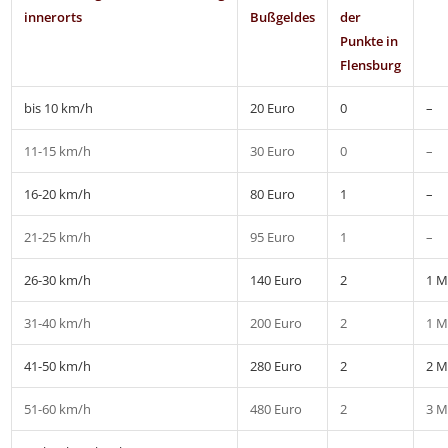
innerorts
Bußgeldes
der
Punkte in
Flensburg
bis 10 km/h
20 Euro
0
–
11-15 km/h
30 Euro
0
–
16-20 km/h
80 Euro
1
–
21-25 km/h
95 Euro
1
–
26-30 km/h
140 Euro
2
1 M
31-40 km/h
200 Euro
2
1 M
41-50 km/h
280 Euro
2
2 M
51-60 km/h
480 Euro
2
3 M