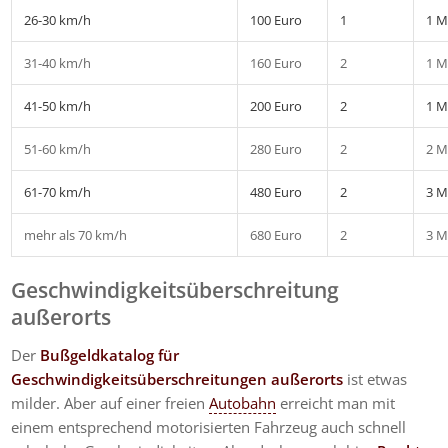
26-30 km/h
100 Euro
1
1 M
31-40 km/h
160 Euro
2
1 M
41-50 km/h
200 Euro
2
1 M
51-60 km/h
280 Euro
2
2 M
61-70 km/h
480 Euro
2
3 M
mehr als 70 km/h
680 Euro
2
3 M
Geschwindigkeitsüberschreitung
außerorts
Der
Bußgeldkatalog für
Geschwindigkeitsüberschreitungen außerorts
ist etwas
milder. Aber auf einer freien
Autobahn
erreicht man mit
einem entsprechend motorisierten Fahrzeug auch schnell