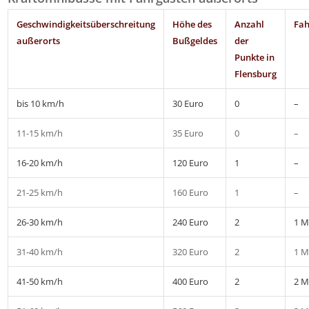
Geschwindigkeitsüberschreitung
Höhe des
Anzahl
Fah
außerorts
Bußgeldes
der
Punkte in
Flensburg
bis 10 km/h
30 Euro
0
–
11-15 km/h
35 Euro
0
–
16-20 km/h
120 Euro
1
–
21-25 km/h
160 Euro
1
–
26-30 km/h
240 Euro
2
1 M
31-40 km/h
320 Euro
2
1 M
41-50 km/h
400 Euro
2
2 M