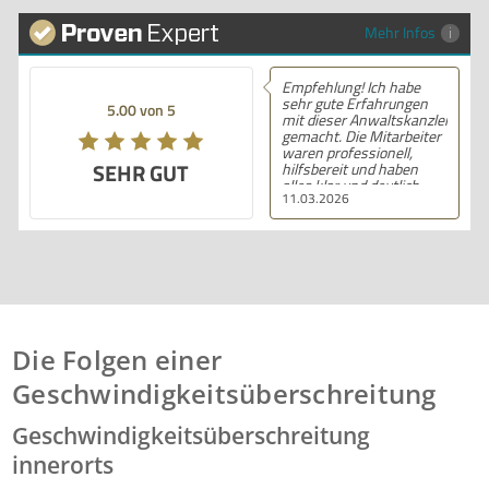
Mehr Infos
Empfehlung! Ich habe
sehr gute Erfahrungen
5.00 von 5
mit dieser Anwaltskanzlei
gemacht. Die Mitarbeiter
waren professionell,
SEHR GUT
hilfsbereit und haben
alles klar und deutlich
11.03.2026
erklärt. Ich bin mit der
Beratung sehr zufrieden
und kann ihre
Dienstleistungen
wärmstens empfehlen.
Die Folgen einer
Geschwindigkeitsüberschreitung
Geschwindigkeitsüberschreitung
innerorts