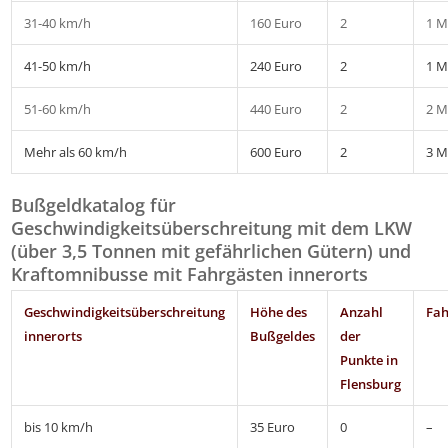
31-40 km/h
160 Euro
2
1 M
41-50 km/h
240 Euro
2
1 M
51-60 km/h
440 Euro
2
2 M
Mehr als 60 km/h
600 Euro
2
3 M
Bußgeldkatalog für
Geschwindigkeitsüberschreitung mit dem LKW
(über 3,5 Tonnen mit gefährlichen Gütern) und
Kraftomnibusse mit Fahrgästen innerorts
Geschwindigkeitsüberschreitung
Höhe des
Anzahl
Fah
innerorts
Bußgeldes
der
Punkte in
Flensburg
bis 10 km/h
35 Euro
0
–