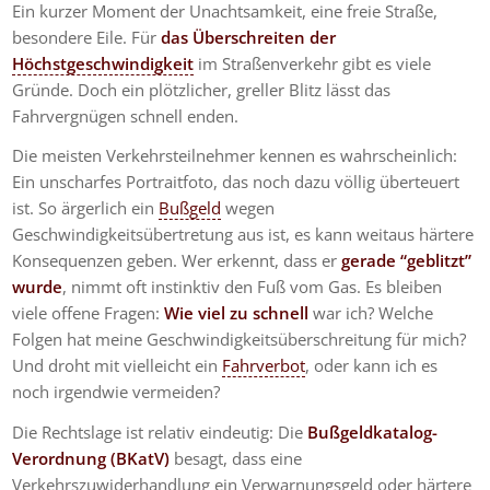
Ein kurzer Moment der Unachtsamkeit, eine freie Straße,
besondere Eile. Für
das Überschreiten der
Höchstgeschwindigkeit
im Straßenverkehr gibt es viele
Gründe. Doch ein plötzlicher, greller Blitz lässt das
Fahrvergnügen schnell enden.
Die meisten Verkehrsteilnehmer kennen es wahrscheinlich:
Ein unscharfes Portraitfoto, das noch dazu völlig überteuert
ist. So ärgerlich ein
Bußgeld
wegen
Geschwindigkeitsübertretung aus ist, es kann weitaus härtere
Konsequenzen geben. Wer erkennt, dass er
gerade “geblitzt”
wurde
, nimmt oft instinktiv den Fuß vom Gas. Es bleiben
viele offene Fragen:
Wie viel zu schnell
war ich? Welche
Folgen hat meine Geschwindigkeitsüberschreitung für mich?
Und droht mit vielleicht ein
Fahrverbot
, oder kann ich es
noch irgendwie vermeiden?
Die Rechtslage ist relativ eindeutig: Die
Bußgeldkatalog-
Verordnung (BKatV)
besagt, dass eine
Verkehrszuwiderhandlung ein Verwarnungsgeld oder härtere