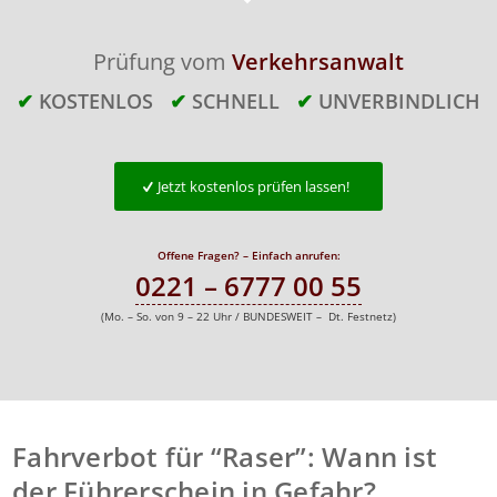
Prüfung vom
Verkehrsanwalt
✔
KOSTENLOS
✔
SCHNELL
✔
UNVERBINDLICH
Jetzt kostenlos prüfen lassen!
Offene Fragen? – Einfach anrufen:
0221 – 6777 00 55
(Mo. – So. von 9 – 22 Uhr / BUNDESWEIT – Dt. Festnetz)
Fahrverbot für “Raser”: Wann ist
der Führerschein in Gefahr?