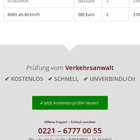
51-60 km/h
560 Euro
2
3 M
Mehr als 60 km/h
680 Euro
2
3 M
Prüfung vom
Verkehrsanwalt
✔
KOSTENLOS
✔
SCHNELL
✔
UNVERBINDLICH
Jetzt kostenlos prüfen lassen!
Offene Fragen? – Einfach anrufen:
0221 – 6777 00 55
(Mo. – So. von 9 – 22 Uhr / BUNDESWEIT – Dt. Festnetz)