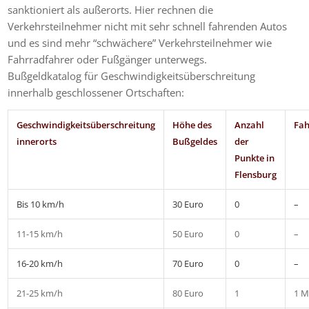
sanktioniert als außerorts. Hier rechnen die
Verkehrsteilnehmer nicht mit sehr schnell fahrenden Autos
und es sind mehr “schwächere” Verkehrsteilnehmer wie
Fahrradfahrer oder Fußgänger unterwegs.
Bußgeldkatalog für Geschwindigkeitsüberschreitung
innerhalb geschlossener Ortschaften:
Geschwindigkeitsüberschreitung
Höhe des
Anzahl
Fah
innerorts
Bußgeldes
der
Punkte in
Flensburg
Bis 10 km/h
30 Euro
0
–
11-15 km/h
50 Euro
0
–
16-20 km/h
70 Euro
0
–
21-25 km/h
80 Euro
1
1 M