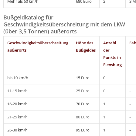
Mehr als 60 km/h
680 Euro
2
3 M
Bußgeldkatalog für
Geschwindigkeitsüberschreitung mit dem LKW
(über 3,5 Tonnen) außerorts
Geschwindigkeitsüberschreitung
Höhe des
Anzahl
Fah
außerorts
Bußgeldes
der
Punkte in
Flensburg
bis 10 km/h
15 Euro
0
–
11-15 km/h
25 Euro
0
–
16-20 km/h
70 Euro
1
–
21-25 km/h
80 Euro
1
–
26-30 km/h
95 Euro
1
–