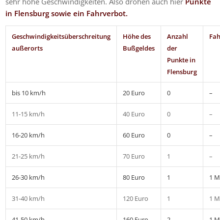
sehr hohe Geschwindigkeiten. Also drohen auch hier
Punkte
in Flensburg sowie ein Fahrverbot.
Geschwindigkeitsüberschreitung
Höhe des
Anzahl
Fah
außerorts
Bußgeldes
der
Punkte in
Flensburg
bis 10 km/h
20 Euro
0
–
11-15 km/h
40 Euro
0
–
16-20 km/h
60 Euro
0
–
21-25 km/h
70 Euro
1
–
26-30 km/h
80 Euro
1
1 M
31-40 km/h
120 Euro
1
1 M
41-50 km/h
160 Euro
2
1 M