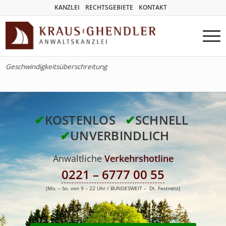
KANZLEI
RECHTSGEBIETE
KONTAKT
Geschwindigkeitsüberschreitung
✔
KOSTENLOS
✔
SCHNELL
✔
UNVERBINDLICH
Anwaltliche
Verkehrshotline
0221 – 6777 00 55
(Mo. – So. von 9 – 22 Uhr / BUNDESWEIT – Dt. Festnetz)