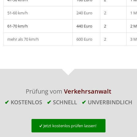
51-60 km/h
240 Euro
2
1 M
61-70 km/h
440 Euro
2
2 M
mehr als 70 km/h
600 Euro
2
3 M
Prüfung vom
Verkehrsanwalt
✔
KOSTENLOS
✔
SCHNELL
✔
UNVERBINDLICH
Jetzt kostenlos prüfen lassen!