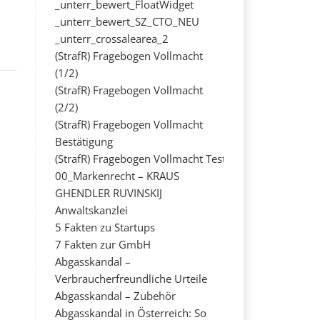
_unterr_bewert_FloatWidget
_unterr_bewert_SZ_CTO_NEU
_unterr_crossalearea_2
(StrafR) Fragebogen Vollmacht
(1/2)
(StrafR) Fragebogen Vollmacht
(2/2)
(StrafR) Fragebogen Vollmacht
Bestätigung
(StrafR) Fragebogen Vollmacht Test
00_Markenrecht – KRAUS
GHENDLER RUVINSKIJ
Anwaltskanzlei
5 Fakten zu Startups
7 Fakten zur GmbH
Abgasskandal –
Verbraucherfreundliche Urteile
Abgasskandal – Zubehör
Abgasskandal in Österreich: So