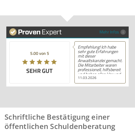
Mehr Infos
Empfehlung! Ich habe
sehr gute Erfahrungen
5.00 von 5
mit dieser
Anwaltskanzlei gemacht.
Die Mitarbeiter waren
SEHR GUT
professionell, hilfsbereit
und haben alles klar und
11.03.2026
deutlich erklärt. Ich bin
mit der Beratung sehr
zufrieden und kann ihre
Dienstleistungen
wärmstens empfehlen.
Schriftliche Bestätigung einer
öffentlichen Schuldenberatung