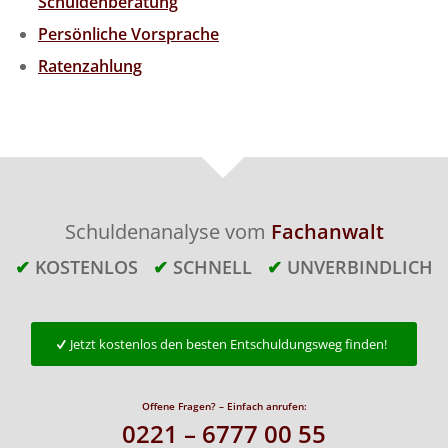
Schuldenberatung
Persönliche Vorsprache
Ratenzahlung
Schuldenanalyse vom
Fachanwalt
✔
KOSTENLOS
✔
SCHNELL
✔
UNVERBINDLICH
Jetzt kostenlos den besten Entschuldungsweg finden!
Offene Fragen? – Einfach anrufen:
0221 – 6777 00 55