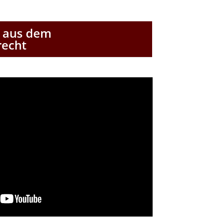
s aus dem
echt