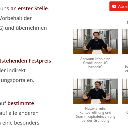
Abon
 uns
an erster Stelle
.
 Vorbehalt
der
DG) und übernehmen
Ab wann kann eine
tstehenden Festpreis
GmbH oder UG
handeln?
b
r indirekt
e
lungsportalen.
auf
bestimmte
Notartermin,
auf alle anderen
Kontoeröffnung und
Stammkapitaleinzahlung
bei der Gründung
n eine besonders