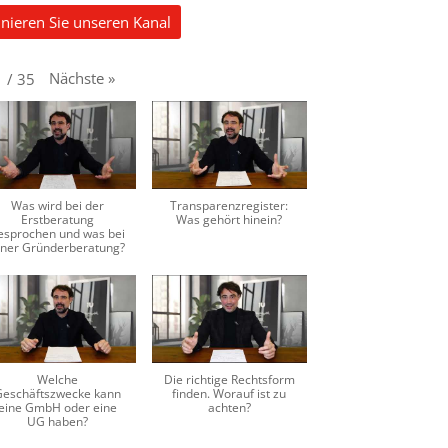
nieren Sie unseren Kanal
Nächste
»
1
/
35
Was wird bei der
Transparenzregister:
Erstberatung
Was gehört hinein?
esprochen und was bei
iner Gründerberatung?
Welche
Die richtige Rechtsform
Geschäftszwecke kann
finden. Worauf ist zu
eine GmbH oder eine
achten?
UG haben?