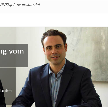
NSKIJ Anwaltskanzlei
ng vom
danten