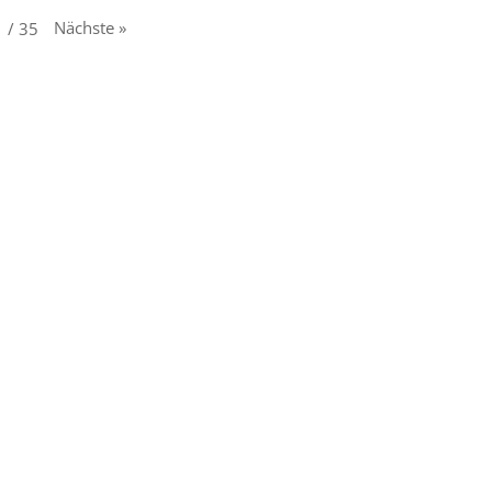
Nächste
»
1
/
35