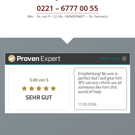
0221 – 6777 00 55
(Mo. – So. von 9 – 22 Uhr / BUNDESWEIT – Dt. Festnetz)
Mehr Infos
Empfehlung! No one is
Empfehlung
perfect but I will give him
sehr gute 
5.00 von 5
5.00 von 5
💯% service I think we all
mit dieser
someone like him this
gemacht. D
world of help.
waren prof
SEHR GUT
SEHR GUT
hilfsberei
alles klar 
17.03.2026
11.03.2026
erklärt. Ich
Beratung s
und kann i
Dienstleis
wärmstens