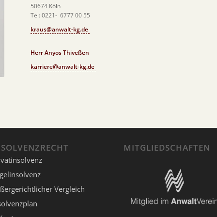
50674 Köln
Tel: 0221- 6777 00 55
kraus@anwalt-kg.de
Herr Anyos Thiveßen
karriere@anwalt-kg.de
NSOLVENZRECHT
MITGLIEDSCHAFTEN
ivatinsolvenz
gelinsolvenz
ßergerichtlicher Vergleich
solvenzplan