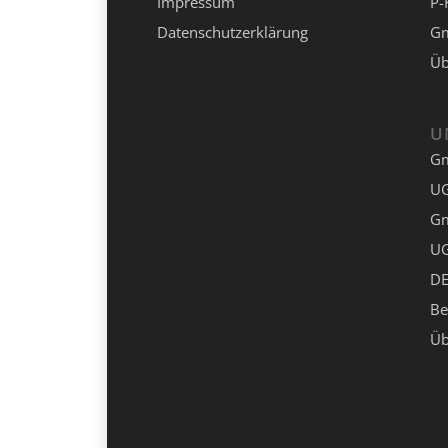
Impressum
P-
Datenschutzerklärung
Gm
Üb
U
G
UG
G
UG
DE
Be
Üb