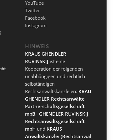
YouTube
Twitter
Facebook
Instagram
HINWEIS
KRAUS GHENDLER
RUVINSKIJ
ist eine
Kooperation der folgenden
unabhängigen und rechtlich
selbständigen
Rechtsanwaltskanzleien:
KRAUS
GHENDLER Rechtsanwälte
Partnerschaftsgesellschaft
mbB
,
GHENDLER RUVINSKIJ
Rechtsanwaltsgesellschaft
mbH
und
KRAUS
Anwaltskanzlei
(Rechtsanwalt