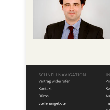
SCHNELLNAVIGATION
I
Vertrag widerrufen
Pr
Kontakt
Re
Büros
Au
Stellenangebote
In