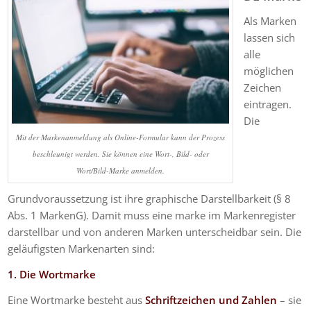
Als Marken
lassen sich
alle
möglichen
Zeichen
eintragen.
Die
Mit der Markenanmeldung als Online-Formular kann der Prozess
beschleunigt werden. Sie können eine Wort-, Bild- oder
Wort/Bild-Marke anmelden.
Grundvoraussetzung ist ihre graphische Darstellbarkeit (§ 8
Abs. 1 MarkenG). Damit muss eine marke im Markenregister
darstellbar und von anderen Marken unterscheidbar sein. Die
geläufigsten Markenarten sind:
1. Die Wortmarke
Eine Wortmarke besteht aus
Schriftzeichen und Zahlen
– sie