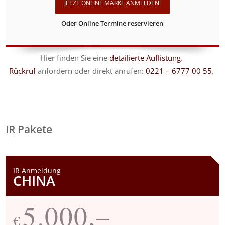
JETZT ONLINE MARKE ANMELDEN!
Oder Online Termine reservieren
Hier finden Sie eine
detailierte Auflistung
.
Rückruf
anfordern
oder direkt anrufen:
0221 – 6777 00 55
.
IR Pakete
IR Anmeldung
CHINA
5.000,–
€