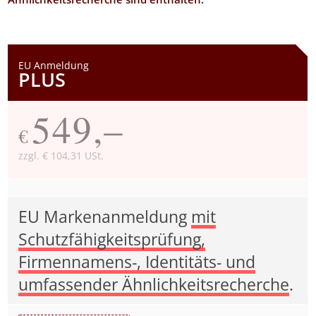
EU Anmeldung
PLUS
549,–
€
zzgl. € 104,31 USt.
EU Markenanmeldung
mit
Schutzfähigkeitsprüfung,
Firmennamens-, Identitäts- und
umfassender Ähnlichkeitsrecherche
.