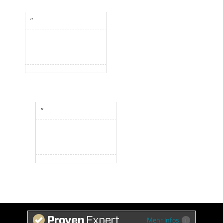
”
”
Mehr Infos