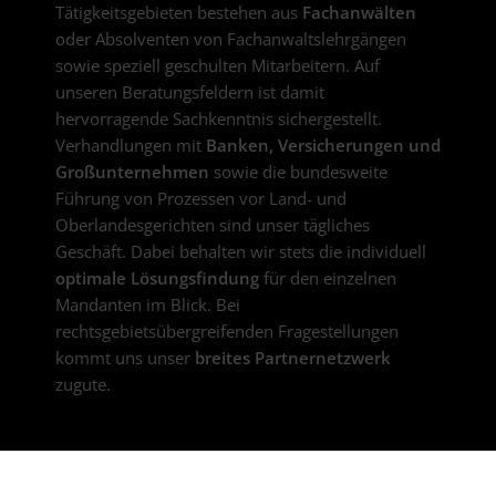
Tätigkeitsgebieten bestehen aus
Fachanwälten
oder Absolventen von Fachanwaltslehrgängen
sowie speziell geschulten Mitarbeitern. Auf
unseren Beratungsfeldern ist damit
hervorragende Sachkenntnis sichergestellt.
Verhandlungen mit
Banken, Versicherungen und
Großunternehmen
sowie die bundesweite
Führung von Prozessen vor Land- und
Oberlandesgerichten sind unser tägliches
Geschäft. Dabei behalten wir stets die individuell
optimale Lösungsfindung
für den einzelnen
Mandanten im Blick. Bei
rechtsgebietsübergreifenden Fragestellungen
kommt uns unser
breites Partnernetzwerk
zugute.