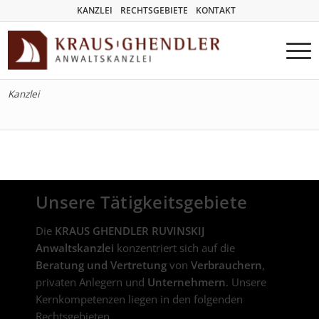
KANZLEI
RECHTSGEBIETE
KONTAKT
Kanzlei
Unsere Tätigkeitsgebiete
Die
KRAUS GHENDLER RUVINSKIJ
Anwaltskanzlei
konzentriert sich auf die
Beratung und Vertretung
von
Verbrauchern
,
privaten Anlegern und
Unternehmern
. Unsere
Kernkompetenzen liegen in den folgenden
Rechtsgebieten