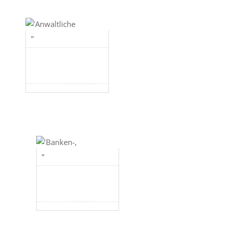
’Anwaltliche
”
’Banken-,
”