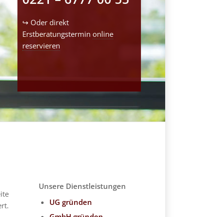
↪ Oder direkt
Erstberatungstermin
online
reservieren
Unsere Dienstleistungen
ite
UG gründen
rt.
GmbH gründen