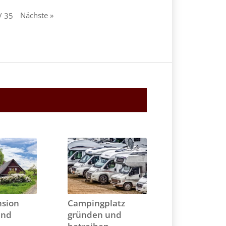
Nächste
»
/
35
sion
Campingplatz
und
gründen und