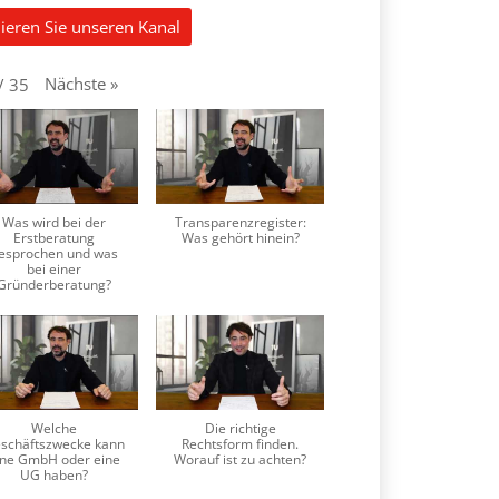
ieren Sie unseren Kanal
Nächste
»
/
35
Was wird bei der
Transparenzregister:
Erstberatung
Was gehört hinein?
esprochen und was
bei einer
Gründerberatung?
Welche
Die richtige
schäftszwecke kann
Rechtsform finden.
ine GmbH oder eine
Worauf ist zu achten?
UG haben?