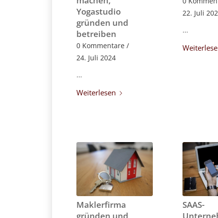
machen,
0 Kommen
Yogastudio
22. Juli 20
gründen und
…
betreiben
0 Kommentare
/
Weiterles
24. Juli 2024
…
Weiterlesen
Maklerfirma
SAAS-
gründen und
Untern