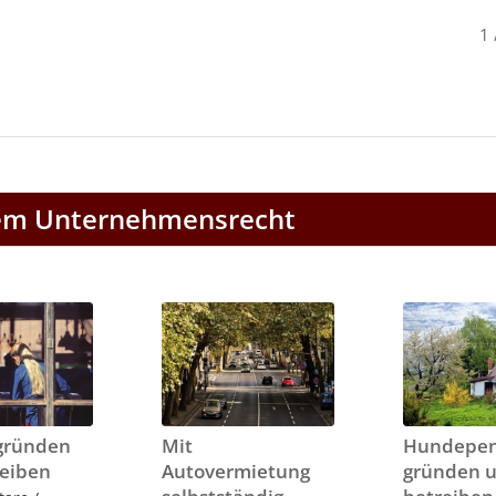
1
dem Unternehmensrecht
 gründen
Mit
Hundepen
reiben
Autovermietung
gründen 