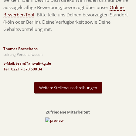
werden? Dann bewirb Dich direkt! Wir freuen uns auf Deine
aussagekräftige Bewerbung, bevorzugt über unser
Online-
Bewerber-Tool
. Bitte teile uns Deinen bevorzugten Standort
(Köln oder Berlin), Deine Verfügbarkeit sowie Deine
Gehaltsvorstellung mit.
Thomas Boesehans
Leitung Personalwesen
E-Mail:
team@anwalt-kg.de
Tel.: 0221 – 370 500 34
Weitere Stellenausschreibungen
Zufriedene Mitarbeiter: