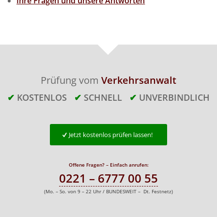
Ihre Fragen und unsere Antworten
Prüfung vom
Verkehrsanwalt
✔
KOSTENLOS
✔
SCHNELL
✔
UNVERBINDLICH
Jetzt kostenlos prüfen lassen!
Offene Fragen? – Einfach anrufen:
0221 – 6777 00 55
(Mo. – So. von 9 – 22 Uhr / BUNDESWEIT – Dt. Festnetz)