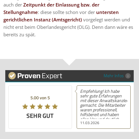
auch der
Zeitpunkt der Einlassung bzw. der
Stellungnahme
: diese sollte schon vor der
untersten
gerichtlichen Instanz (Amtsgericht)
vorgelegt werden und
nicht erst beim Oberlandesgericht (OLG). Denn dann wäre es
bereits zu spät.
Mehr Infos
Empfehlung! Ich habe
sehr gute Erfahrungen
5.00 von 5
mit dieser Anwaltskanzlei
gemacht. Die Mitarbeiter
waren professionell,
SEHR GUT
hilfsbereit und haben
alles klar und deutlich
11.03.2026
erklärt. Ich bin mit der
Beratung sehr zufrieden
und kann ihre
Dienstleistungen