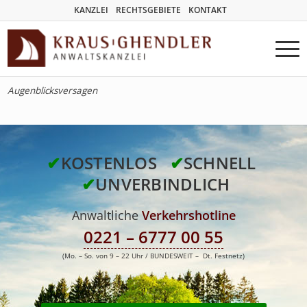
KANZLEI
RECHTSGEBIETE
KONTAKT
Augenblicksversagen
✔
KOSTENLOS
✔
SCHNELL
✔
UNVERBINDLICH
Anwaltliche
Verkehrshotline
0221 – 6777 00 55
(Mo. – So. von 9 – 22 Uhr / BUNDESWEIT – Dt. Festnetz)