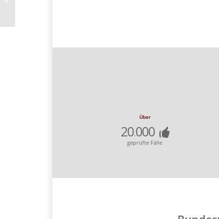
gilt es zu wissen
Über
20
000
.
geprüfte Fälle
Bundesv