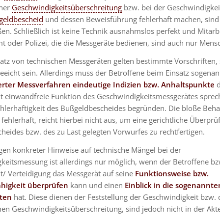
iner
Geschwindigkeitsüberschreitung
bzw. bei der Geschwindigke
geldbescheid
und dessen Beweisführung fehlerhaft machen, sind 
en. Schließlich ist keine Technik ausnahmslos perfekt und Mitarb
 oder Polizei, die die Messgeräte bedienen, sind auch nur Mens
satz von technischen Messgeräten gelten bestimmte Vorschriften
eeicht sein. Allerdings muss der Betroffene beim Einsatz sogenan
erter Messverfahren
eindeutige Indizien bzw. Anhaltspunkte
d
cht einwandfreie Funktion des Geschwindigkeitsmessgerätes spre
ehlerhaftigkeit des Bußgeldbescheides begründen. Die bloße Beha
fehlerhaft, reicht hierbei nicht aus, um eine gerichtliche Überpr
eides bzw. des zu Last gelegten Vorwurfes zu rechtfertigen.
gen konkreter Hinweise auf technische Mängel bei der
keitsmessung ist allerdings nur möglich, wenn der Betroffene bz
t/ Verteidigung das Messgerät auf seine
Funktionsweise bzw.
higkeit überprüfen
kann und einen
Einblick in die sogenannte
ten
hat. Diese dienen der Feststellung der Geschwindigkeit bzw. 
n Geschwindigkeitsüberschreitung, sind jedoch nicht in der Akte