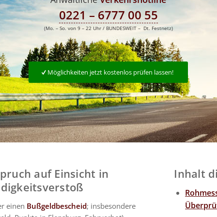
0221 – 6777 00 55
(Mo. – So. von 9 – 22 Uhr / BUNDESWEIT – Dt. Festnetz)
Möglichkeiten jetzt kostenlos prüfen lassen!
ruch auf Einsicht in
Inhalt d
digkeitsverstoß
Rohmessd
Überprü
er einen
Bußgeldbescheid
; insbesondere