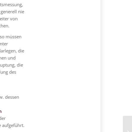
itsmessung,
generell nie
eiter von
chen.
, so müssen
nter
arlegen, die
chen und
uptung, die
üfung des
w. dessen
n
der
 aufgeführt.
Be