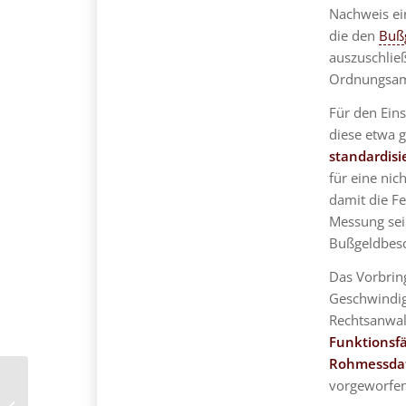
Nachweis e
die den
Buß
auszuschließ
Ordnungsamt
Für den Ein
diese etwa g
standardisi
für eine ni
damit die F
Messung sei 
Bußgeldbesch
Das Vorbrin
Geschwindig
Rechtsanwal
Funktionsfä
Rohmessda
vorgeworfene
Handyvertrag und Insolvenz – Das