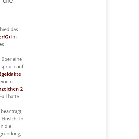
hied das
erfG)
im
es
g
über eine
nspruch auf
ußgeldakte
 einem
nzeichen 2
Fall hatte
 beantragt,
Einsicht in
in die
egründung,