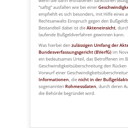
wenn die darin enthaltenen Sanktionen (Bußge
“saftig” ausfallen wie bei einer
Geschwindigke
empfiehlt es sich besonders, mit Hilfe eines a
Rechtsanwalts Einspruch gegen den Bußgeldb
Bestandteil dabei ist die
Akteneinsicht
, durc
laufende Bußgeldverfahren gewinnen kann.
Was hierbei den
zulässigen Umfang der Akt
Bundesverfassungsgericht (BVerfG)
im Nove
ein bedeutsames Urteil, das Betroffenen im 
Geschwindigkeitsüberschreitung den Rücken 
Vorwurf einer Geschwindigkeitsüberschreitu
Informationen
, die
nicht in der Bußgeldak
sogenannten
Rohmessdaten
, durch deren A
die Behörde begründet wird.