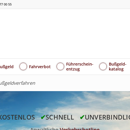
77 00 55
Führerschein-
Bußgeld-
ußgeld
Fahrverbot
entzug
katalog
Bußgeldverfahren
KOSTENLOS
✔
SCHNELL
✔
UNVERBINDLI
Anwaltliche
Verkehrshotline