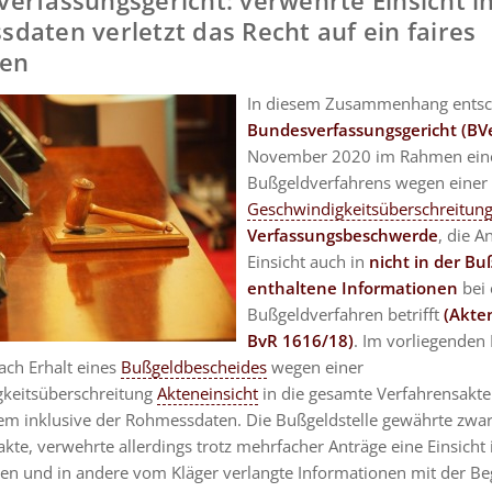
daten verletzt das Recht auf ein faires
ren
In diesem Zusammenhang entsc
Bundesverfassungsgericht (BV
November 2020 im Rahmen ein
Bußgeldverfahrens wegen einer
Geschwindigkeitsüberschreitun
Verfassungsbeschwerde
, die A
Einsicht auch in
nicht in der B
enthaltene Informationen
bei
Bußgeldverfahren betrifft
(Akte
BvR 1616/18)
. Im vorliegenden 
ach Erhalt eines
Bußgeldbescheides
wegen einer
keitsüberschreitung
Akteneinsicht
in die gesamte Verfahrensakte
em inklusive der Rohmessdaten. Die Bußgeldstelle gewährte zwar 
kte, verwehrte allerdings trotz mehrfacher Anträge eine Einsicht 
n und in andere vom Kläger verlangte Informationen mit der B