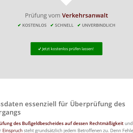
Prüfung vom
Verkehrsanwalt
✔
KOSTENLOS
✔
SCHNELL
✔
UNVERBINDLICH
Jetzt kostenlos prüfen lassen!
daten essenziell für Überprüfung des
rgangs
üfung des Bußgeldbescheides auf dessen Rechtmäßigkeit
und 
r
Einspruch
steht grundsätzlich jedem Betroffenen zu. Denn Fehl