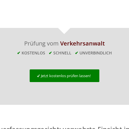
Prüfung vom
Verkehrsanwalt
✔
KOSTENLOS
✔
SCHNELL
✔
UNVERBINDLICH
Jetzt kostenlos prüfen lassen!
erfassungsgericht: verwehrte Einsicht in