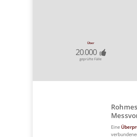
Über
20
000
.
geprüfte Fälle
Rohmess
Messvo
Eine
Überpr
verbundene