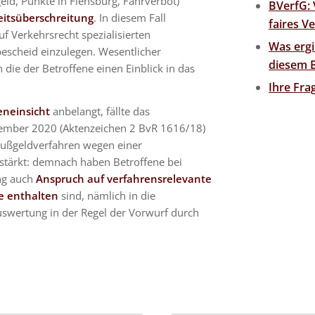
ld, Punkte in Flensburg, Fahrverbot)
BVerfG: 
itsüberschreitung
. In diesem Fall
faires V
uf Verkehrsrecht spezialisierten
Was ergi
escheid einzulegen. Wesentlicher
diesem B
h die der Betroffene einen Einblick in das
Ihre Fr
eneinsicht
anbelangt, fällte das
mber 2020 (Aktenzeichen 2 BvR 1616/18)
Bußgeldverfahren wegen einer
stärkt: demnach haben Betroffene bei
ng auch
Anspruch auf verfahrensrelevante
te enthalten
sind, nämlich in die
uswertung in der Regel der Vorwurf durch