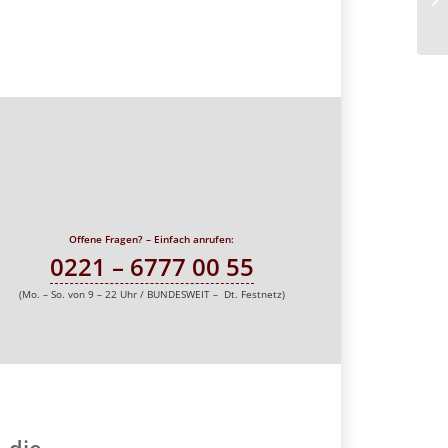
Offene Fragen? – Einfach anrufen:
0221 – 6777 00 55
(Mo. – So. von 9 – 22 Uhr / BUNDESWEIT – Dt. Festnetz)
 die