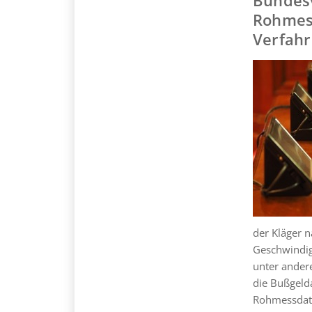
Rohmess
Verfah
der Kläger n
Geschwindig
unter ander
die Bußgelda
Rohmessdate